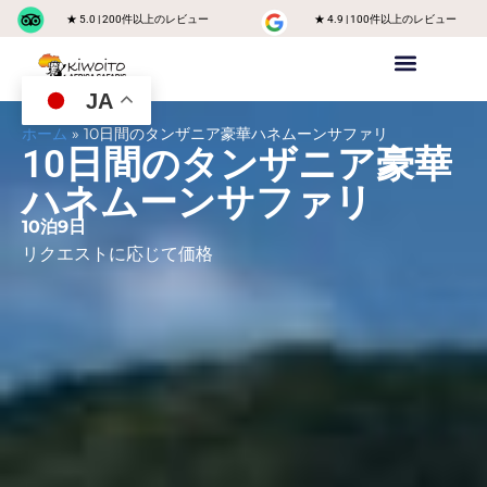
★ 5.0 | 200件以上のレビュー
★ 4.9 | 100件以上のレビュー
JA
プライベートサファリ
キリマンジャロ山
Safariに参加するグループ
タンザニアの目的地
お問い合わせ
私たちに関しては
ホーム
»
10日間のタンザニア豪華ハネムーンサファリ
10日間のタンザニア豪華
ハネムーンサファリ
10泊9日
リクエストに応じて価格