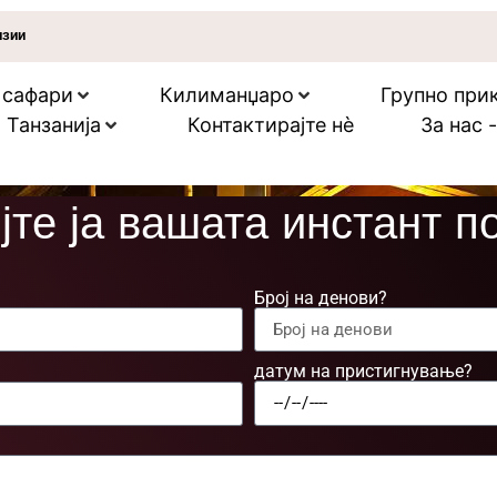
нзии
 сафари
Килиманџаро
Групно прик
 Танзанија
Контактирајте нѐ
За нас 
јте ја вашата инстант п
Број на денови?
датум на пристигнување?