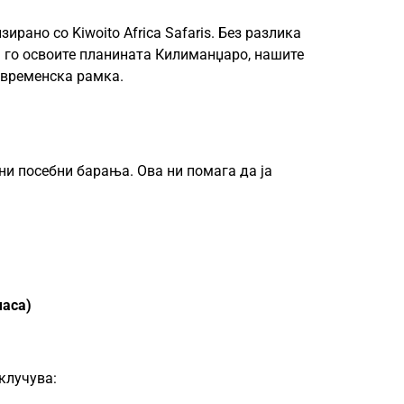
рано со Kiwoito Africa Safaris. Без разлика
а го освоите планината Килиманџаро, нашите
и временска рамка.
ни посебни барања. Ова ни помага да ја
часа)
клучува: