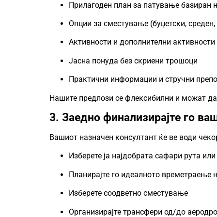
Прилагоден план за патување базиран н
Опции за сместување (буџетски, среден,
Активности и дополнителни активности (
Јасна понуда без скриени трошоци
Практични информации и стручни преп
Нашите предлози се флексибилни и можат да 
3. Заедно финализирајте го ва
Вашиот назначен консултант ќе ве води чекор
Изберете ја најдобрата сафари рута ил
Планирајте го идеалното времетраење н
Изберете соодветно сместување
Организирајте трансфери од/до аеродро