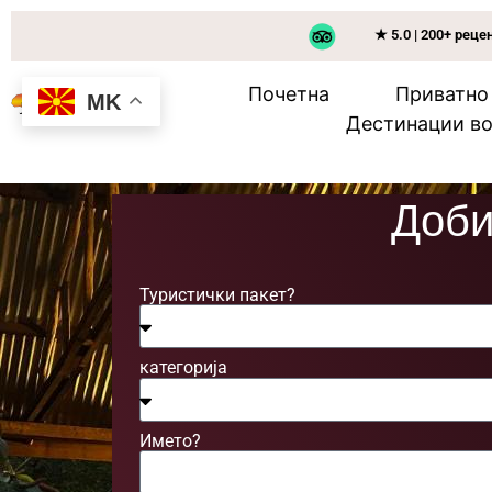
★ 5.0 | 200+ реце
Почетна
Приватно
MK
Дестинации во
Доби
Туристички пакет?
категорија
Името?