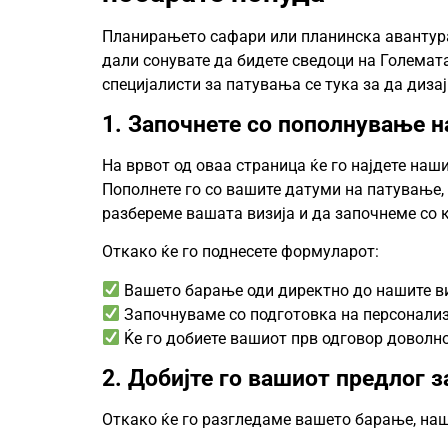
Планирањето сафари или планинска авантура в
дали сонувате да бидете сведоци на Големат
специјалисти за патувања се тука за да диза
1. Започнете со пополнување 
На врвот од оваа страница ќе го најдете наш
Пополнете го со вашите датуми на патување,
разбереме вашата визија и да започнеме со 
Откако ќе го поднесете формуларот:
Вашето барање оди директно до нашите в
Започнуваме со подготовка на персонали
Ќе го добиете вашиот прв одговор доволно
2. Добијте го вашиот предлог 
Откако ќе го разгледаме вашето барање, наш