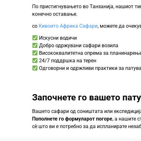
По пристигнувањето во Танзанија, нашиот ти
конечно оставање.
со
Кивоито Африка Сафари
, можете да очеку
Искусни водичи
Добро одржувани сафари возила
Висококвалитетна опрема за планинарењ
24/7 поддршка на терен
Одговорни и одржливи практики за патув
Започнете го вашето пат
Вашето сафари од соништата или експедиција
Пополнете го формуларот погоре
, а нашите 
сè што ви е потребно за да испланирате неза