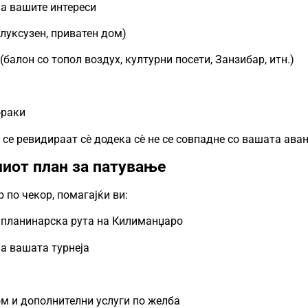
а вашите интереси
 луксузен, приватен дом)
балон со топол воздух, културни посети, Занзибар, итн.)
ораки
се ревидираат сè додека сè не се совпадне со вашата ава
шиот план за патување
 по чекор, помагајќи ви:
и планинарска рута на Килиманџаро
а вашата турнеја
м и дополнителни услуги по желба