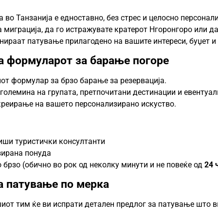
о Танзанија е едноставно, без стрес и целосно персонализи
а миграција, да го истражувате кратерот Нгоронгоро или д
јнираат патување прилагодено на вашите интереси, буџет 
на формуларот за барање погоре
иот формулар за брзо барање за резервација.
 големина на групата, претпочитани дестинации и евентуал
креирање на вашето персонализирано искуство.
иши туристички консултанти
зирана понуда
 брзо (обично во рок од неколку минути и не повеќе од
24 
за патување по мерка
иот тим ќе ви испрати детален предлог за патување што в