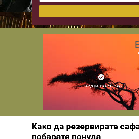
Alternative:
Понуди по мерка
Како да резервирате сафар
побарате понуда