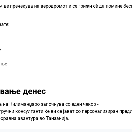
м ве пречекува на аеродромот и се грижи сè да помине бес
вате:
е
ање
ување денес
 на Килиманџаро започнува со еден чекор -
стручни консултанти ќе ви се јават со персонализиран пред
боравна авантура во Танзанија.