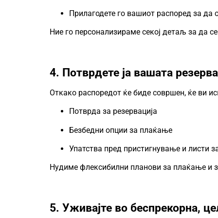
Прилагодете го вашиот распоред за да 
Ние го персонализираме секој детаљ за да с
4. Потврдете ја вашата резерва
Откако распоредот ќе биде совршен, ќе ви и
Потврда за резервација
Безбедни опции за плаќање
Упатства пред пристигнување и листи з
Нудиме флексибилни планови за плаќање и з
5. Уживајте во беспрекорна, це