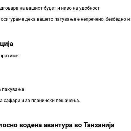
одговара на вашиот буџет и ниво на удобност
е осигураме дека вашето патување е непречено, безбедно и
ција
спратиме:
а пакување
а сафари и за планински пешачења.
лосно водена авантура во Танзанија