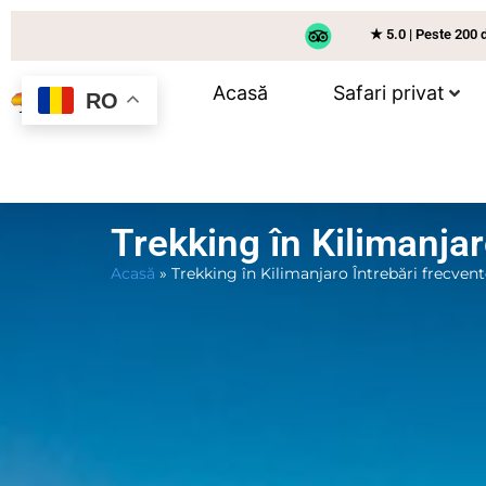
★ 5.0 | Peste 200 
Acasă
Safari privat
RO
Trekking în Kilimanjar
Acasă
»
Trekking în Kilimanjaro Întrebări frecven