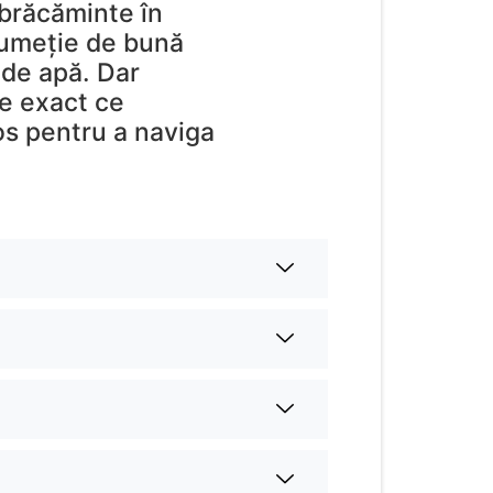
mbrăcăminte în
drumeție de bună
 de apă. Dar
ge exact ce
jos pentru a naviga