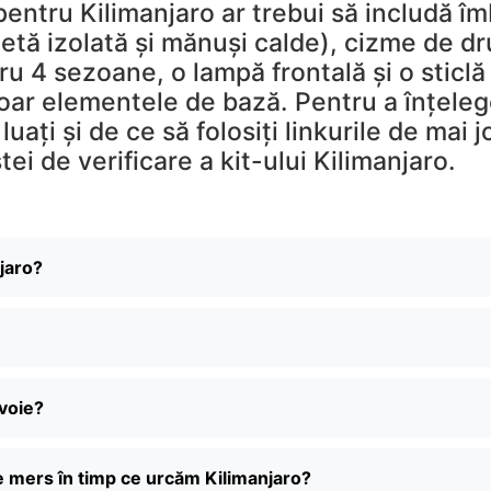
entru Kilimanjaro ar trebui să includă î
chetă izolată și mănuși calde), cizme de 
ru 4 sezoane, o lampă frontală și o sticlă
oar elementele de bază. Pentru a înțele
uați și de ce să folosiți linkurile de mai 
stei de verificare a kit-ului Kilimanjaro.
jaro?
evoie?
e mers în timp ce urcăm Kilimanjaro?