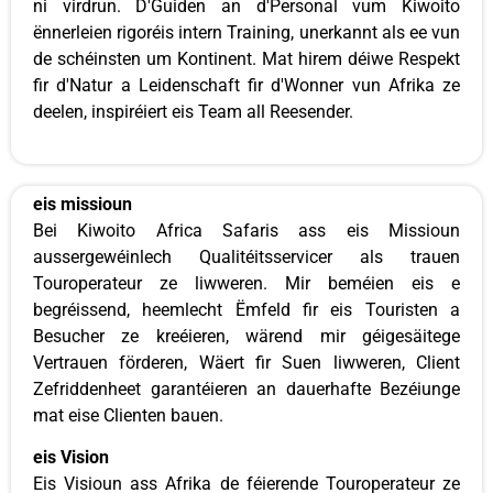
ni virdrun. D'Guiden an d'Personal vum Kiwoito
ënnerleien rigoréis intern Training, unerkannt als ee vun
de schéinsten um Kontinent. Mat hirem déiwe Respekt
fir d'Natur a Leidenschaft fir d'Wonner vun Afrika ze
deelen, inspiréiert eis Team all Reesender.
eis missioun
Bei Kiwoito Africa Safaris ass eis Missioun
aussergewéinlech Qualitéitsservicer als trauen
Touroperateur ze liwweren. Mir beméien eis e
begréissend, heemlecht Ëmfeld fir eis Touristen a
Besucher ze kreéieren, wärend mir géigesäitege
Vertrauen förderen, Wäert fir Suen liwweren, Client
Zefriddenheet garantéieren an dauerhafte Bezéiunge
mat eise Clienten bauen.
eis Vision
Eis Visioun ass Afrika de féierende Touroperateur ze