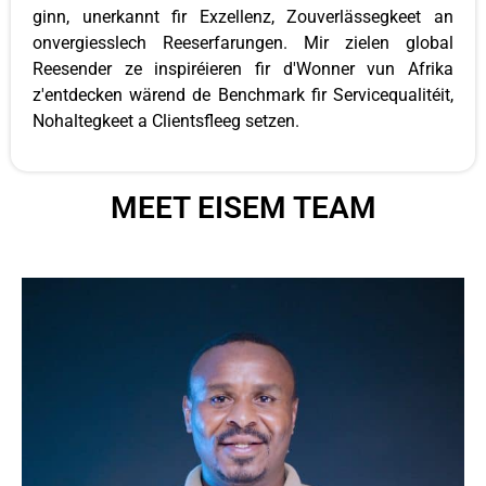
ginn, unerkannt fir Exzellenz, Zouverlässegkeet an
onvergiesslech Reeserfarungen. Mir zielen global
Reesender ze inspiréieren fir d'Wonner vun Afrika
z'entdecken wärend de Benchmark fir Servicequalitéit,
Nohaltegkeet a Clientsfleeg setzen.
MEET EISEM TEAM