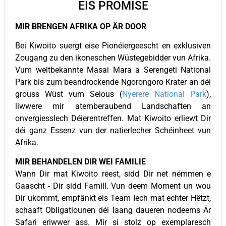
EIS PROMISE
MIR BRENGEN AFRIKA OP ÄR DOOR
Bei Kiwoito suergt eise Pionéiergeescht en exklusiven
Zougang zu den ikoneschen Wüstegebidder vun Afrika.
Vum weltbekannte Masai Mara a Serengeti National
Park bis zum beandrockende Ngorongoro Krater an déi
grouss Wüst vum Selous (
Nyerere National Park
),
liwwere mir atemberaubend Landschaften an
onvergiesslech Déierentreffen. Mat Kiwoito erliewt Dir
déi ganz Essenz vun der natierlecher Schéinheet vun
Afrika.
MIR BEHANDELEN DIR WEI FAMILIE
Wann Dir mat Kiwoito reest, sidd Dir net nëmmen e
Gaascht - Dir sidd Famill. Vun deem Moment un wou
Dir ukommt, empfänkt eis Team Iech mat echter Hëtzt,
schaaft Obligatiounen déi laang daueren nodeems Är
Safari eriwwer ass. Mir si stolz op exemplaresch