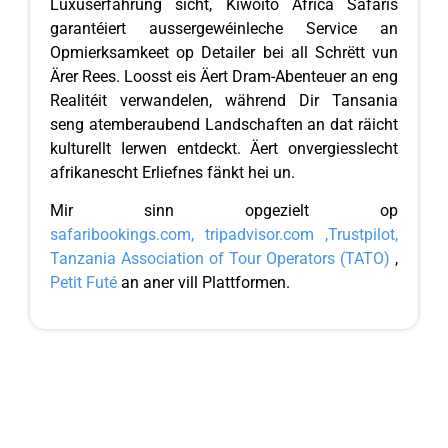
Luxuserfahrung sicht, Kiwoito Africa Safaris
garantéiert aussergewéinleche Service an
Opmierksamkeet op Detailer bei all Schrëtt vun
Ärer Rees. Loosst eis Äert Dram-Abenteuer an eng
Realitéit verwandelen, während Dir Tansania
seng atemberaubend Landschaften an dat räicht
kulturellt Ierwen entdeckt. Äert onvergiesslecht
afrikanescht Erliefnes fänkt hei un.
Mir sinn opgezielt op
safaribookings.com,
tripadvisor.com
,
Trustpilot,
Tanzania Association of Tour Operators (TATO)
,
Petit Futé
an aner vill Plattformen.