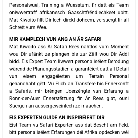
Personalwuel, Training a Wuesstum, fir datt eis Team
oniwwertraff afrikanesch Gaaschtfrëndlechkeet ubitt.
Mat Kiwoito fillt Dir Iech direkt doheem, versuergt fir all
Schrëtt vum Wee.
MIR KAMPLECH VUN ANG AN ÄR SAFARI
Mat Kiwoito ass Är Safari Rees nahtlos vum Moment
wou Dir ufänkt ze plangen bis zur Zäit wou Dir Äddi
bidd. Eis Expert Team liwwert personaliséiert Berodung
wärend de Planungsstadien a garantéiert datt all Detail
vun eisem engagéierten um Terrain Personal
gehandhabt gëtt. Vu Flich an Transfere bis Ënnerkonft
a Safaris, mir bréngen Joerzéngte vun Erfarung a
Ronn-der-Auer Ënnerstëtzung fir Är Rees glat, ouni
Suergen an aussergewéinlech ze maachen.
EIS EXPERTEN GUIDE AN INSPIRÉIERT DIR
Eist Team vu Safari Experten ass dat Bescht am Feld,
bitt personaliséiert Erfarungen déi Afrika opdecken wéi