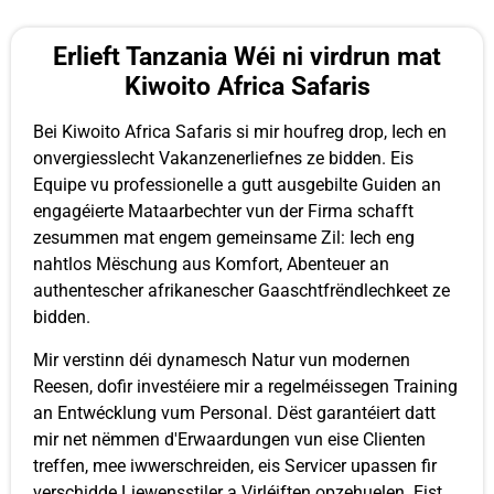
Erlieft Tanzania Wéi ni virdrun mat
Kiwoito Africa Safaris
Bei Kiwoito Africa Safaris si mir houfreg drop, Iech en
onvergiesslecht Vakanzenerliefnes ze bidden. Eis
Equipe vu professionelle a gutt ausgebilte Guiden an
engagéierte Mataarbechter vun der Firma schafft
zesummen mat engem gemeinsame Zil: Iech eng
nahtlos Mëschung aus Komfort, Abenteuer an
authentescher afrikanescher Gaaschtfrëndlechkeet ze
bidden.
Mir verstinn déi dynamesch Natur vun modernen
Reesen, dofir investéiere mir a regelméissegen Training
an Entwécklung vum Personal. Dëst garantéiert datt
mir net nëmmen d'Erwaardungen vun eise Clienten
treffen, mee iwwerschreiden, eis Servicer upassen fir
verschidde Liewensstiler a Virléiften opzehuelen. Eist