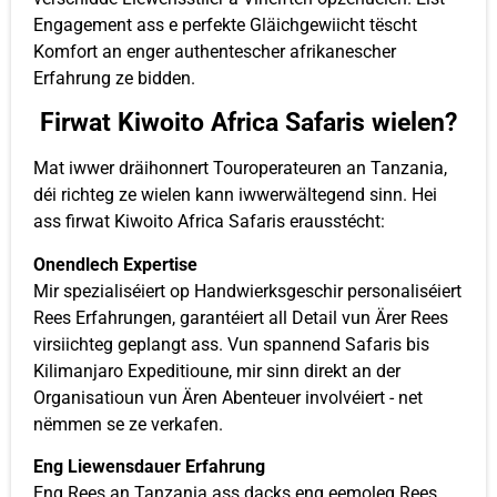
Engagement ass e perfekte Gläichgewiicht tëscht
Komfort an enger authentescher afrikanescher
Erfahrung ze bidden.
Firwat Kiwoito Africa Safaris wielen?
Mat iwwer dräihonnert Touroperateuren an Tanzania,
déi richteg ze wielen kann iwwerwältegend sinn. Hei
ass firwat Kiwoito Africa Safaris erausstécht:
Onendlech Expertise
Mir spezialiséiert op Handwierksgeschir personaliséiert
Rees Erfahrungen, garantéiert all Detail vun Ärer Rees
virsiichteg geplangt ass. Vun spannend Safaris bis
Kilimanjaro Expeditioune, mir sinn direkt an der
Organisatioun vun Ären Abenteuer involvéiert - net
nëmmen se ze verkafen.
Eng Liewensdauer Erfahrung
Eng Rees an Tanzania ass dacks eng eemoleg Rees.