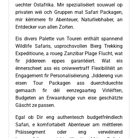
uechter Ostafrika. Mir spezialiséiert souwuel op
privaten wéi och Gruppen mat Safari Packagen,
mir këmmere fir Abenteuer, Naturliebhaber, an
Entdecker vun allen Zorten.
Eis divers Palette vun Touren enthält spannend
Wildlife Safaris, usprochsvollen Bierg Trekking
Expeditioune, a roueg Zanzibar Plage Flucht, wat
fir jiddereen eppes garantéiert. Wat eis
ënnerscheet ass eis oniwwertraff Flexibilitéit an
Engagement fir Personaliséierung. Jiddereng vun
eisen Tour Packagen ass duerchduechte
gemaach fir déi eenzegaarteg Virléiften,
Budgeten an Erwaardunge vun eise geschätzte
Gäscht ze passen.
Egal ob Dir eng authentesch budgetfrëndlech
Safari, e komfortabelt Abenteuer am mëttleren
Präissegment oder eng verwéinend