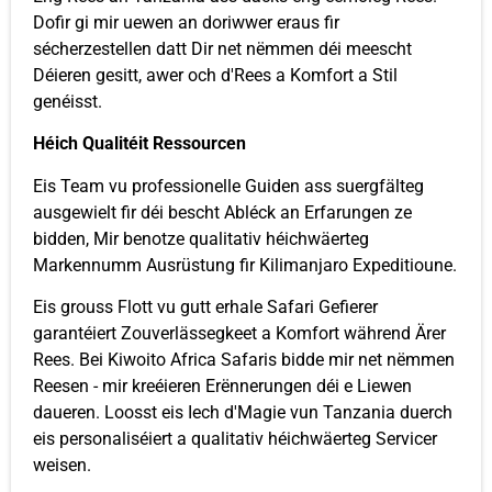
Dofir gi mir uewen an doriwwer eraus fir
sécherzestellen datt Dir net nëmmen déi meescht
Déieren gesitt, awer och d'Rees a Komfort a Stil
genéisst.
Héich Qualitéit Ressourcen
Eis Team vu professionelle Guiden ass suergfälteg
ausgewielt fir déi bescht Abléck an Erfarungen ze
bidden, Mir benotze qualitativ héichwäerteg
Markennumm Ausrüstung fir Kilimanjaro Expeditioune.
Eis grouss Flott vu gutt erhale Safari Gefierer
garantéiert Zouverlässegkeet a Komfort während Ärer
Rees. Bei Kiwoito Africa Safaris bidde mir net nëmmen
Reesen - mir kreéieren Erënnerungen déi e Liewen
daueren. Loosst eis Iech d'Magie vun Tanzania duerch
eis personaliséiert a qualitativ héichwäerteg Servicer
weisen.