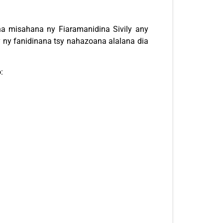
a misahana ny Fiaramanidina Sivily any
y ny fanidinana tsy nahazoana alalana dia
: