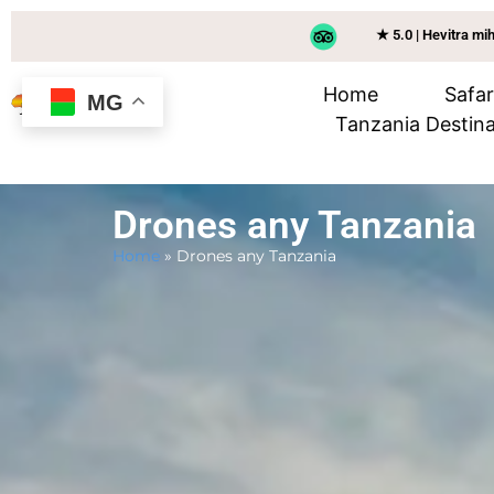
★ 5.0 | Hevitra mi
Home
Safa
MG
Tanzania Destina
Drones any Tanzania
Home
»
Drones any Tanzania