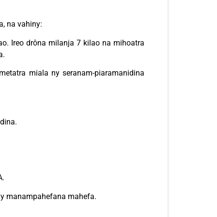
a, na vahiny:
o. Ireo drôna milanja 7 kilao na mihoatra
a.
lometatra miala ny seranam-piaramanidina
dina.
A.
n'ny manampahefana mahefa.