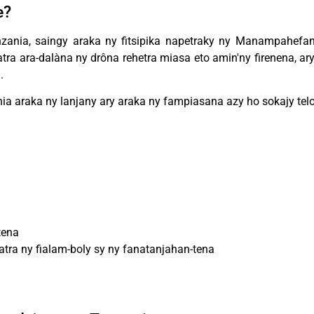
e?
ania, saingy araka ny fitsipika napetraky ny Manampahefan
ra ara-dalàna ny drôna rehetra miasa eto amin'ny firenena, ar
.
ia araka ny lanjany ary araka ny fampiasana azy ho sokajy telo
tena
ra ny fialam-boly sy ny fanatanjahan-tena