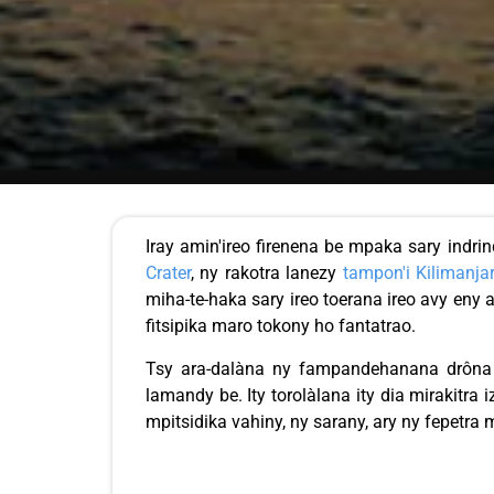
Iray amin'ireo firenena be mpaka sary indr
Crater
, ny rakotra lanezy
tampon'i Kilimanja
miha-te-haka sary ireo toerana ireo avy en
fitsipika maro tokony ho fantatrao.
Tsy ara-dalàna ny fampandehanana drôna 
lamandy be. Ity torolàlana ity dia mirakitra
mpitsidika vahiny, ny sarany, ary ny fepetra