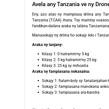
Avela any Tanzania ve ny Dron
Eny, azo atao ny mampiasa drôna any Tanz
Tanzania (TCAA) ihany. Tsy maintsy voasorat
fandikan-dalàna araka ny lalàna Tanzaniana
Manasokajy ny drôna ho sokajy telo i Tanzan
Araka ny lanjany:
Kilasy 1: 0 hatramin'ny 5 kg
Kilasy 2: 5 kg hatramin'ny 25 kg
Kilasy 3: 25 kg sy mihoatra
Araka ny fampiasana nokasaina:
Sokajy 1: fialam-boly sy fanatanjahan-
Sokajy 2: fampiasana manokana ankoat
Sokajy 3: fampiasana ara-barotra