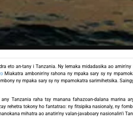
indra eto an-tany i Tanzania. Ny lemaka midadasika ao amin'ny
ro
Miakatra ambonin'ny rahona ny mpaka sary sy ny mpamokat
y ambony ny mpaka sary sy ny mpamokatra sarimihetsika. Saing
any Tanzania raha tsy manana fahazoan-dalana marina ary
 izay rehetra tokony ho fantatrao: ny fitsipika nasionaly, ny f
 manokana mihatra ao anatin'ny valan-javaboary nasionalin'i Ta