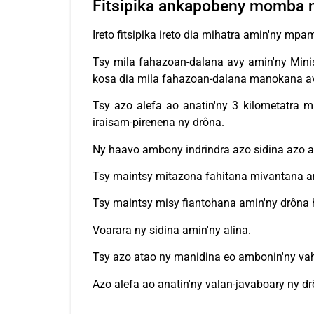
Fitsipika ankapobeny momba n
Ireto fitsipika ireto dia mihatra amin'ny mp
Tsy mila fahazoan-dalana avy amin'ny Minist
kosa dia mila fahazoan-dalana manokana av
Tsy azo alefa ao anatin'ny 3 kilometatra 
iraisam-pirenena ny drôna.
Ny haavo ambony indrindra azo sidina azo at
Tsy maintsy mitazona fahitana mivantana am
Tsy maintsy misy fiantohana amin'ny drôna 
Voarara ny sidina amin'ny alina.
Tsy azo atao ny manidina eo ambonin'ny v
Azo alefa ao anatin'ny valan-javaboary ny