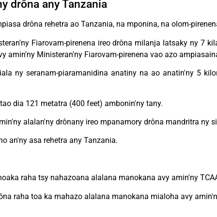
y drôna any Tanzania
ampiasa drôna rehetra ao Tanzania, na mponina, na olom-pirenen
eran'ny Fiarovam-pirenena ireo drôna milanja latsaky ny 7 kila
y amin'ny Ministeran'ny Fiarovam-pirenena vao azo ampiasain
miala ny seranam-piaramanidina anatiny na ao anatin'ny 5 ki
ao dia 121 metatra (400 feet) ambonin'ny tany.
in'ny alalan'ny drônany ireo mpanamory drôna mandritra ny si
ho an'ny asa rehetra any Tanzania.
ahoaka raha tsy nahazoana alalana manokana avy amin'ny TCA
 drôna raha toa ka mahazo alalana manokana mialoha avy ami