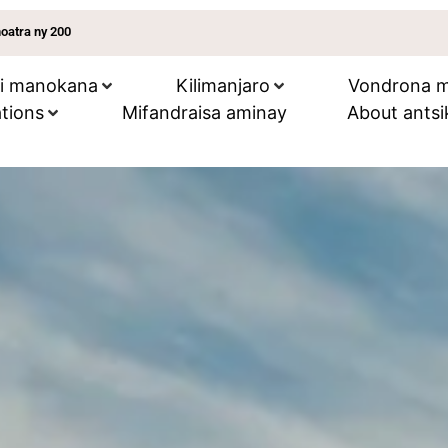
hoatra ny 200
ri manokana
Kilimanjaro
Vondrona mi
tions
Mifandraisa aminay
About antsi