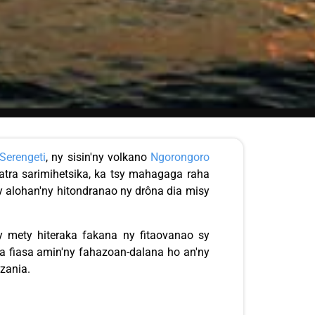
Serengeti
, ny sisin'ny volkano
Ngorongoro
ra sarimihetsika, ka tsy mahagaga raha
y alohan'ny hitondranao ny drôna dia misy
 mety hiteraka fakana ny fitaovanao sy
omba fiasa amin'ny fahazoan-dalana ho an'ny
nzania.