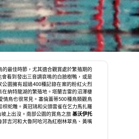
觀鳥的最佳時節，尤其適合觀賞處於繁殖期的
能會看到發出三音調哀鳴的白臉樹鴨，或是
公園擁有超過400種記錄在案的粉紅火烈
集在納特龍湖的繁殖地。塔蘭吉雷的沼澤棲
愛情鳥也很常見。塞倫蓋蒂500種鳥類觀鳥
和棕蛇雕。黃冠鴇和尖頭雲雀在乞力馬扎羅
山坡上出沒。南部公園的賞鳥之旅
基沃伊托
魯菲吉河和大魯阿哈河為紅樹林翠鳥、黃嘴