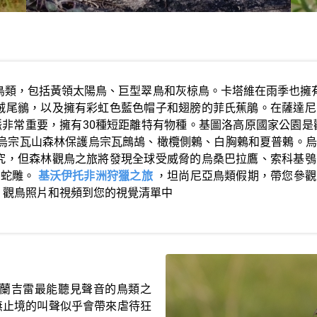
種鳥類，包括黃領太陽鳥、巨型翠鳥和灰椋鳥。卡塔維在雨季也擁
絨尾鶲，以及擁有彩虹色藍色帽子和翅膀的菲氏蕉鵑。在薩達尼
脈非常重要，擁有30種短距離特有物種。基圖洛高原國家公園
烏宗瓦山森林保護烏宗瓦鷓鴣、橄欖側鶇、白胸鶇和夏普鶇。烏
究，但森林觀鳥之旅將發現全球受威脅的烏桑巴拉鷹、索科基鴞
帶蛇雕。
基沃伊托非洲狩獵之旅
，坦尚尼亞鳥類假期，帶您參觀
、觀鳥照片和視頻到您的視覺清單中
塔蘭吉雷最能聽見聲音的鳥類之
無止境的叫聲似乎會帶來虐待狂