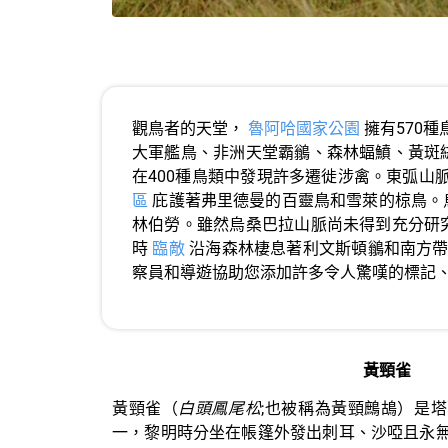
觀鳥者的天堂，
魯阿哈國家公園
擁有570
大軍艦鳥、非洲天堂霸鶲、森林蝠鱝、黃斑
在400種鳥類中發現許多遷徙涉禽。東弧山
區
庇護著弗里德曼的百靈鳥和雪萊的椋鳥。
林伯勞。雖然烏桑巴拉山脈尚未得到充分研
時
臨敵
沿海森林棲息著利文斯頓鶲和南方
察員和導遊協助您添加許多令人驚嘆的標記
黃頸雀
黃頸雀（
白頭鳳尾松
;也被稱為黃頸鷓鴣）是
一，黎明時分坐在帳篷外發出刺耳、沙啞且永