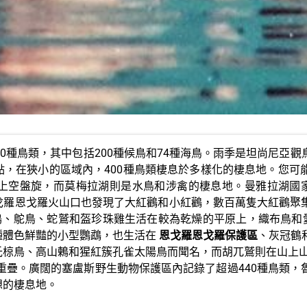
40種鳥類，其中包括200種候鳥和74種海鳥。雨季是坦尚尼亞
點，在狹小的區域內，400種鳥類棲息於多樣化的棲息地。您可
上空盤旋，而莫梅拉湖則是水鳥和涉禽的棲息地。曼雅拉湖國家
戈羅恩戈羅火山口也發現了大紅鸛和小紅鸛，數百萬隻大紅鸛聚
鴇、鴕鳥、蛇鷲和盔珍珠雞生活在較為乾燥的平原上，織布鳥和
種體色鮮豔的小型鸚鵡，也生活在
恩戈羅恩戈羅保護區
、灰冠鶴
氏椋鳥、高山鶇和猩紅簇孔雀太陽鳥而聞名，而胡兀鷲則在山上
重疊。廣闊的塞盧斯野生動物保護區內記錄了超過440種鳥類，
想的棲息地。