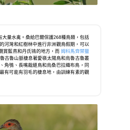
有大量水禽。桑給巴爾保護268種鳥類，包括
的河灣和紅樹林中進行非洲觀鳥假期，可以
是觀賞藍燕和丹氏鴇的地方，而
姆科馬齊禁獵
魯古魯山脈棲息著愛嶺太陽鳥和烏魯古魯叢
、角鴞、長嘴裁縫鳥和烏桑巴拉織布鳥，同
最有可能有羽毛的棲息地，由訓練有素的觀