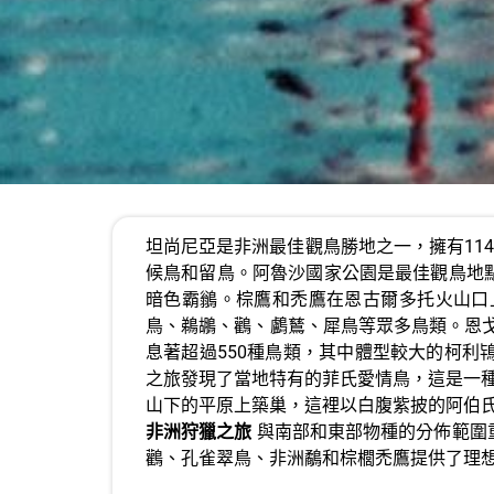
坦尚尼亞是非洲最佳觀鳥勝地之一，擁有11
候鳥和留鳥。阿魯沙國家公園是最佳觀鳥地
暗色霸鶲。棕鷹和禿鷹在恩古爾多托火山口
鳥、鵜鶘、鸛、鸕鶿、犀鳥等眾多鳥類。恩
息著超過550種鳥類，其中體型較大的柯利
之旅發現了當地特有的菲氏愛情鳥，這是一
山下的平原上築巢，這裡以白腹紫披的阿伯
非洲狩獵之旅
與南部和東部物種的分佈範圍
鸛、孔雀翠鳥、非洲鷸和棕櫚禿鷹提供了理