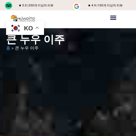
★ 5.0 | 200개 이상의 리뷰
★ 4.9 | 100개 이상의 리뷰
KO
프라이빗 사파리
킬리만자로
그룹 참가 사파리
탄자니아 목적지
문의하기
회사 소개
큰 누우 이주
홈
»
큰 누우 이주