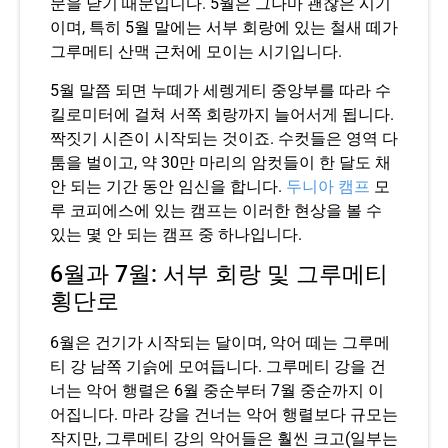
문을 닫기 때문입니다. 5월은 그나마 괜찮은 시기
이며, 특히 5월 말에는 서부 회랑에 있는 철새 떼가
그루메티 산맥 근처에 모이는 시기입니다.
5월 말쯤 되면 누떼가 세렝게티 중앙부를 따라 수
킬로미터에 걸쳐 서쪽 회랑까지 늘어서게 됩니다.
짝짓기 시즌이 시작되는 것이죠. 수컷들은 영역 다
툼을 벌이고, 약 30만 마리의 암컷들이 한 달도 채
안 되는 기간 동안 임신을 합니다.
두니아 캠프
모
루 코피에스에 있는 캠프는 이러한 현상을 볼 수
있는 몇 안 되는 캠프 중 하나입니다.
6월과 7월: 서부 회랑 및 그루메티
횡단로
6월은 건기가 시작되는 달이며, 악어 떼는 그루메
티 강 남쪽 기슭에 모여듭니다. 그루메티 강을 건
너는 악어 행렬은 6월 중순부터 7월 중순까지 이
어집니다. 마라 강을 건너는 악어 행렬보다 규모는
작지만, 그루메티 강의 악어들은 훨씬 크고(일부는