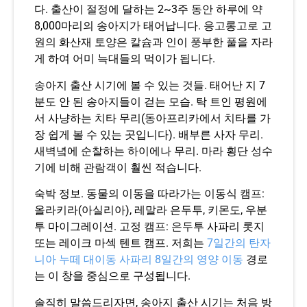
다. 출산이 절정에 달하는 2~3주 동안 하루에 약
8,000마리의 송아지가 태어납니다. 응고롱고로 고
원의 화산재 토양은 칼슘과 인이 풍부한 풀을 자라
게 하여 어미 늑대들의 먹이가 됩니다.
송아지 출산 시기에 볼 수 있는 것들. 태어난 지 7
분도 안 된 송아지들이 걷는 모습. 탁 트인 평원에
서 사냥하는 치타 무리(동아프리카에서 치타를 가
장 쉽게 볼 수 있는 곳입니다). 배부른 사자 무리.
새벽녘에 순찰하는 하이에나 무리. 마라 횡단 성수
기에 비해 관람객이 훨씬 적습니다.
숙박 정보. 동물의 이동을 따라가는 이동식 캠프:
올라키라(아실리아), 레말라 은두투, 키몬도, 우분
투 마이그레이션. 고정 캠프: 은두투 사파리 롯지
또는 레이크 마섹 텐트 캠프. 저희는
7일간의 탄자
니아 누떼 대이동 사파리
8일간의 영양 이동
경로
는 이 창을 중심으로 구성됩니다.
솔직히 말씀드리자면, 송아지 출산 시기는 처음 방