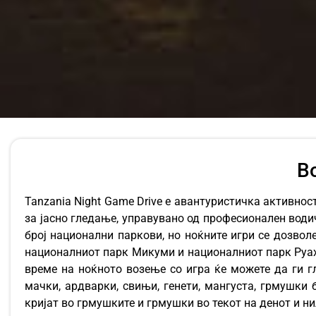
В
Tanzania Night Game Drive е авантуристичка активнос
за јасно гледање, управувано од професионален води
број национални паркови, но ноќните игри се дозво
националниот парк Микуми и националниот парк Руаха.
време на ноќното возење со игра ќе можете да ги г
мачки, ардварки, свињи, генети, мангуста, грмушки 
кријат во грмушките и грмушки во текот на денот и н