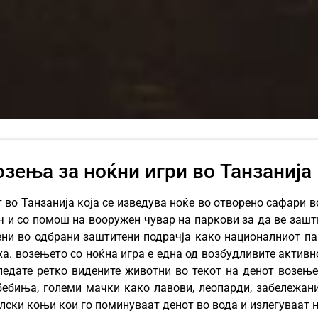
озења за ноќни игри во Танзанија
т во Танзанија која се изведува ноќе во отворено сафари 
ч и со помош на вооружен чувар на паркови за да ве зашт
лени во одбрани заштитени подрачја како националниот п
 возењето со ноќна игра е една од возбудливите активнос
ледате ретко видените животни во текот на денот возењ
бебиња, големи мачки како лавови, леопарди, забележани
илски коњи кои го поминуваат денот во вода и излегуваат н