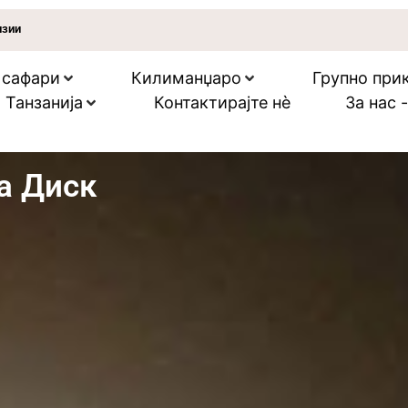
нзии
 сафари
Килиманџаро
Групно прик
 Танзанија
Контактирајте нѐ
За нас 
а Диск