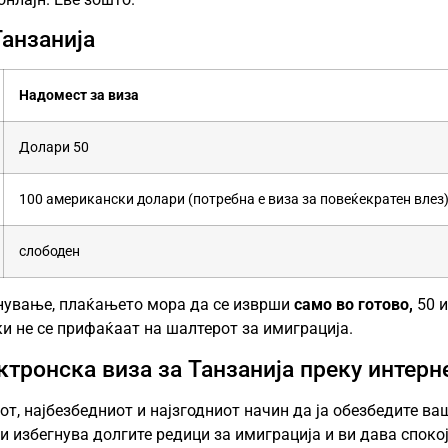
Танзанија
Надомест за виза
Долари 50
100 американски долари (потребна е виза за повеќекратен влез
слободен
гнување, плаќањето мора да се изврши
само во готово,
50 и
и не се прифаќаат на шалтерот за имиграција.
ектронска виза за Танзанија преку интерн
от, најбезбедниот и најзгодниот начин да ја обезбедите в
и избегнува долгите редици за имиграција и ви дава споко