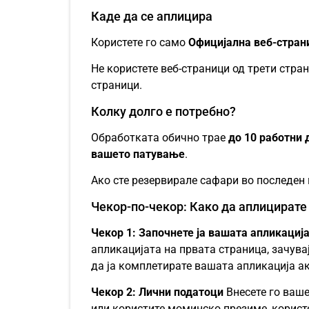
Каде да се аплицира
Користете го само
Официјална веб-страни
Не користете веб-страници од трети стра
страници.
Колку долго е потребно?
Обработката обично трае
до 10 работни 
вашето патување
.
Ако сте резервирале сафари во последен м
Чекор-по-чекор: Како да аплицирате 
Чекор 1: Започнете ја вашата апликациј
апликацијата на првата страница, зачувај
да ја комплетирате вашата апликација ак
Чекор 2: Лични податоци
Внесете го ваш
или користите моминско презиме, корис