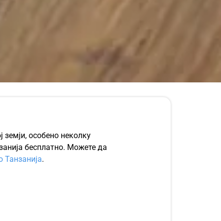
ј земји, особено неколку
занија бесплатно. Можете да
о Танзанија
.