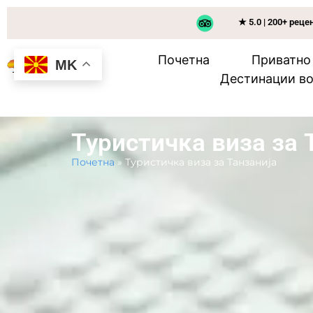
★ 5.0 | 200+ реце
Почетна
Приватно
MK
Дестинации во
Туристичка виза за 
Почетна
»
Туристичка виза за Танзанија