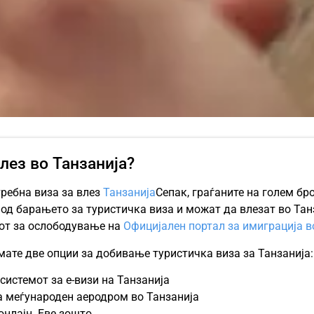
влез во Танзанија?
требна виза за влез
Танзанија
Сепак, граѓаните на голем бро
 од барањето за туристичка виза и можат да влезат во Тан
кот за ослободување на
Официјален портал за имиграција в
мате две опции за добивање туристичка виза за Танзанија:
системот за е-визи на Танзанија
 меѓународен аеродром во Танзанија
нлајн. Еве зошто.