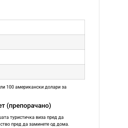
)
ли 100 американски долари за
ет (препорачано)
ашата туристичка виза пред да
јство пред да заминете од дома.