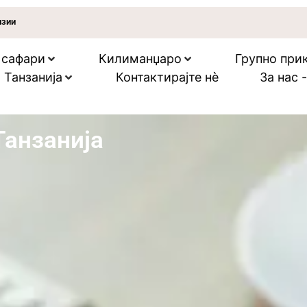
нзии
 сафари
Килиманџаро
Групно прик
 Танзанија
Контактирајте нѐ
За нас 
Танзанија