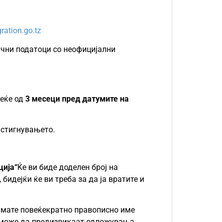
ration.go.tz
лични податоци со неофицијални
веќе од
3 месеци пред датумите на
ристигнувањето.
ција“
Ќе ви биде доделен број на
бидејќи ќе ви треба за да ја вратите и
имате повеќекратно правописно име
и може да предизвикаат одложувања