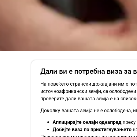
Дали ви е потребна виза за 
На повеќето странски државјани им е по
источноафрикански земји, се ослободени
проверите дали вашата земја е на списо
Доколку вашата земја не е ослободена, и
Аплицирајте онлајн однапред
преку 
Добијте виза по пристигнувањето
на
Препорачуваме однапред да аплицирате о