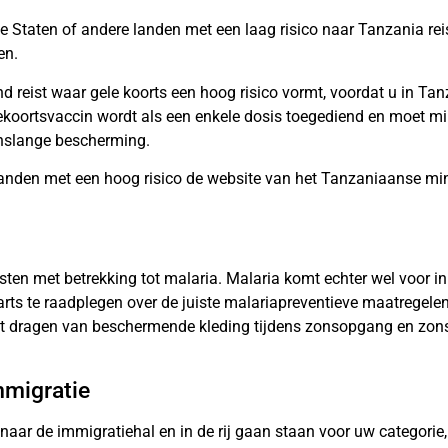
e Staten of andere landen met een laag risico naar Tanzania rei
en.
nd reist waar gele koorts een hoog risico vormt, voordat u in T
lekoortsvaccin wordt als een enkele dosis toegediend en moet 
enslange bescherming.
n landen met een hoog risico de website van het Tanzaniaanse m
sten met betrekking tot malaria. Malaria komt echter wel voor in
rts te raadplegen over de juiste malariapreventieve maatregele
et dragen van beschermende kleding tijdens zonsopgang en zons
mmigratie
ar de immigratiehal en in de rij gaan staan ​​voor uw categorie,