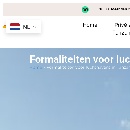
★ 5.0 | Meer dan 
Home
Privé 
NL
Tanzan
Formaliteiten voor lu
Home
»
Formaliteiten voor luchthavens in Tanza