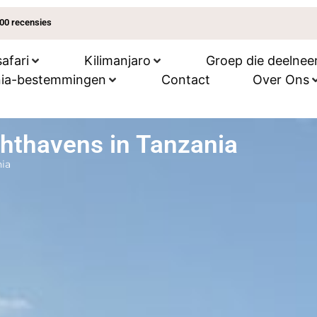
200 recensies
safari
Kilimanjaro
Groep die deelnee
ia-bestemmingen
Contact
Over Ons
chthavens in Tanzania
nia