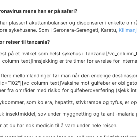
ronavirus mens han er på safari?
har plassert akuttambulanser og dispensarer i enkelte områ
store sykehusene. Som i Seronera-Serengeti, Karatu,
Kilimanj
 reiser til tanzania?
est på et hvilket som helst sykehus i Tanzania[/vc_column_t
c_column_text]Innsjekking er tre timer før avreise for inter
flere mellomlandinger før man når den endelige destinasjon
b_id=”102″][vc_column_text]Vaksine mot gulfeber er obligato
r fra områder med risiko for gulfeberoverføring (sjekk inte
sykdommer, som kolera, hepatitt, stivkrampe og tyfus, er op
k insektmiddel, sov under myggnetting og ta anti-malaria p
r at du har nok medisin til å vare under hele reisen.