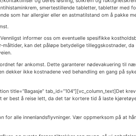
/kontaktlinser og deres løsning; solkrem og fuktighetskrem e
 antihistaminkrem, smertestillende tabletter, tabletter med 
isende som har allergier eller en astmatilstand om å pakke
mst.
nnligst informer oss om eventuelle spesifikke kostholdsbeho
måltider, kan det påløpe betydelige tilleggskostnader, da di
eien.
g er ordnet før ankomst. Dette garanterer nødevakuering til 
gen dekker ikke kostnadene ved behandling en gang på sykeh
tion title=”Bagasje” tab_id=”104″][vc_column_text]Det kreve
 er best å reise lett, da det tar kortere tid å laste kjøretø
on for alle innenlandsflyvninger. Vær oppmerksom på at hå