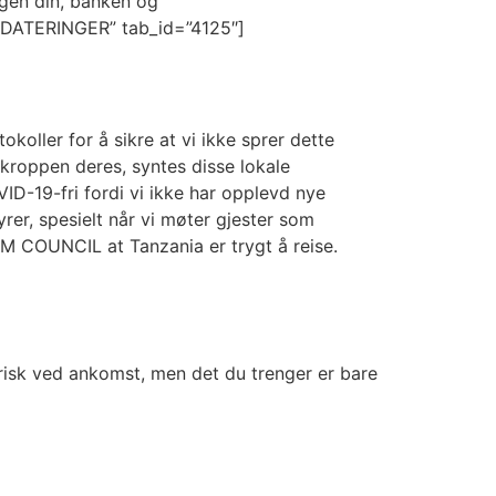
egen din, banken og
PPDATERINGER” tab_id=”4125″]
okoller for å sikre at vi ikke sprer dette
i kroppen deres, syntes disse lokale
D-19-fri fordi vi ikke har opplevd nye
yrer, spesielt når vi møter gjester som
M COUNCIL at Tanzania er trygt å reise.
risk ved ankomst, men det du trenger er bare