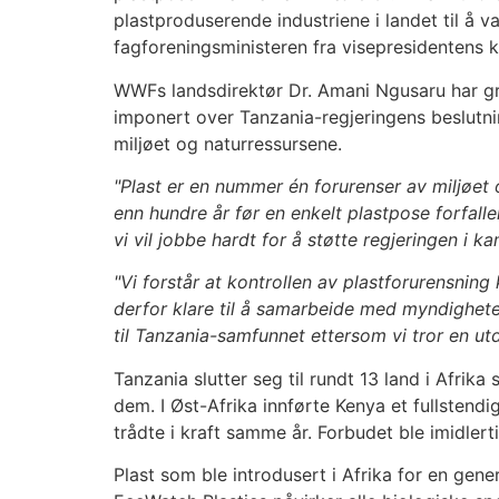
plastproduserende industriene i landet til å v
fagforeningsministeren fra visepresidentens ko
WWFs landsdirektør Dr. Amani Ngusaru har gr
imponert over Tanzania-regjeringens beslutni
miljøet og naturressursene.
"Plast er en nummer én forurenser av miljøet og
enn hundre år før en enkelt plastpose forfalle
vi vil jobbe hardt for å støtte regjeringen i 
"Vi forstår at kontrollen av plastforurensning 
derfor klare til å samarbeide med myndigheten
til Tanzania-samfunnet ettersom vi tror en u
Tanzania slutter seg til rundt 13 land i Afrika
dem. I Øst-Afrika innførte Kenya et fullstendi
trådte i kraft samme år. Forbudet ble imidlert
Plast som ble introdusert i Afrika for en gene