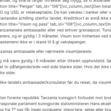
efluer, og svarte farger tiltrekker seg mygg, så vi anbefaler 
tion title=”Penger” tab_id=”106″][vc_column_text]Den lokale
O og USD, er velakseptable. De kan veksles i banker eller v
zanianske schilling utenfor landet. Kredittkort er ennå ikke
ection title=”Visum og pass” tab_id=”108″][vc_column_text
d tanzanianske ambassader eller ved enhver grensepost. Tur
nere, og er gyldig i 3 måneder. Visum som innhentes ved 
nestemenn ikke er i stand til å gi vekslepenger.
nzanias ambassade eller nærmeste visumtjeneste.
 må være gyldig i 6 måneder etter tiltenkt oppholdstid. Sø
 to påfølgende/side-ved-side blanke sider. Hvis det ikke er t
nke sider.
like landets ambassader/konsulater før du reiser, da visumk
 Den forente republikk Tanzania kunngjort forbudet mot bruk 
s nasjonale parlament kunngjorde statsministeren Hans eksel
st
g fra 1
juni får ingen produsere, importere, selge eller b