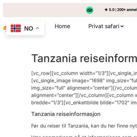
★ 5.0 | 200+ anme
Home
Privat safari
NO
Tanzania reiseinfor
[vc_row][vc_column width=”1/3″][vc_single_i
[vc_single_image image=”1698″ img_size=”ful
img_size=”full” alignment=”center”][/vc_col
alignment=”center”][/vc_column][vc_column w
bredde=”1/3″][vc_enkeltbilde bilde=”1702″ im
Tanzania reiseinformasjon
Før du reiser til Tanzania, kan du her finne n