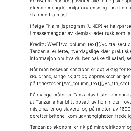
EcoWatch Plastics påvirker alle biologiske spe
økende mengder miljøforurensning rundt om i 
stamme fra plast.
I følge FNs miljøprogram (UNEP) er halvparte
i massemengder av kjemisk ladet rusk som la
Kreditt: WWF[/vc_column_text][/vc_tta_section
Tanzania, er lette, hverdagslige klær praktisk
informasjon om hva du bør pakke til safari, se
Når man besøker Zanzibar, er det viktig for kv
skuldrene, lange skjørt og capribukser er ge
på feriesteder.[/vc_column_text][/vc_tta_sec
På mange måter er Tanzanias historie mennesk
at Tanzania har blitt bosatt av hominider i ov
misjonærer og slavere, og på midten av 1800-t
deretter britene, kom uavhengigheten fredelig
Tanzanias økonomi er rik på mineralrikdom og