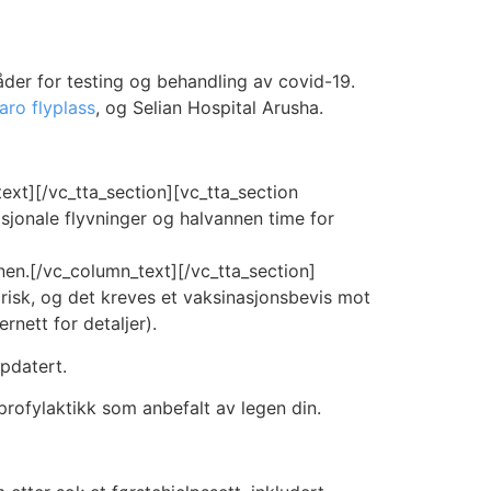
der for testing og behandling av covid-19.
aro flyplass
, og Selian Hospital Arusha.
ext][/vc_tta_section][vc_tta_section
nasjonale flyvninger og halvannen time for
en.[/vc_column_text][/vc_tta_section]
risk, og det kreves et vaksinasjonsbevis mot
rnett for detaljer).
pdatert.
rofylaktikk som anbefalt av legen din.