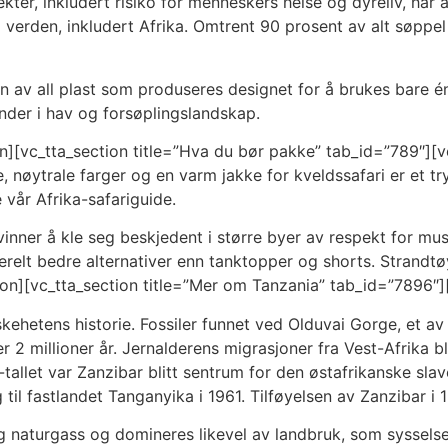
kter, inkludert risiko for menneskers helse og dyreliv, har
verden, inkludert Afrika. Omtrent 90 prosent av alt søppel
n av all plast som produseres designet for å brukes bare é
nder i hav og forsøplingslandskap.
][vc_tta_section title=”Hva du bør pakke” tab_id=”789″][vc
e, nøytrale farger og en varm jakke for kveldssafari er et t
 vår Afrika-safariguide.
inner å kle seg beskjedent i større byer av respekt for mus
nerelt bedre alternativer enn tanktopper og shorts. Strand
tion][vc_tta_section title=”Mer om Tanzania” tab_id=”7896″
ehetens historie. Fossiler funnet ved Olduvai Gorge, et av
er 2 millioner år. Jernalderens migrasjoner fra Vest-Afrika 
allet var Zanzibar blitt sentrum for den østafrikanske sla
 til fastlandet Tanganyika i 1961. Tilføyelsen av Zanzibar 
 naturgass og domineres likevel av landbruk, som sysselse