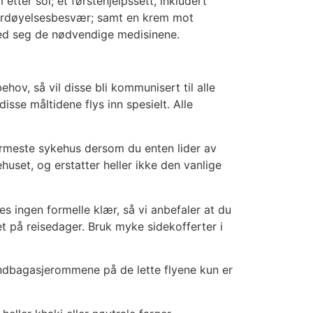
tter sol; et førstehjelpssett, inkludert
fordøyelsesbesvær; samt en krem ​​mot
 med seg de nødvendige medisinene.
v, så vil disse bli kommunisert til alle
sse måltidene flys inn spesielt. Alle
nærmeste sykehus dersom du enten lider av
uset, og erstatter heller ikke den vanlige
s ingen formelle klær, så vi anbefaler at du
yet på reisedager. Bruk myke sidekofferter i
ndbagasjerommene på de lette flyene kun er