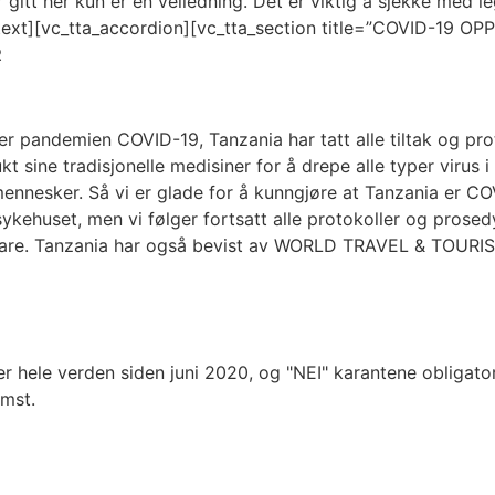
tt her kun er en veiledning. Det er viktig å sjekke med l
ext][vc_tta_accordion][vc_tta_section title=”COVID-19 O
R
der pandemien COVID-19, Tanzania har tatt alle tiltak og prot
ukt sine tradisjonelle medisiner for å drepe alle typer virus 
nesker. Så vi er glade for å kunngjøre at Tanzania er COVI
 sykehuset, men vi følger fortsatt alle protokoller og prosed
i fare. Tanzania har også bevist av WORLD TRAVEL & TOURIS
r hele verden siden juni 2020, og "NEI" karantene obligato
omst.