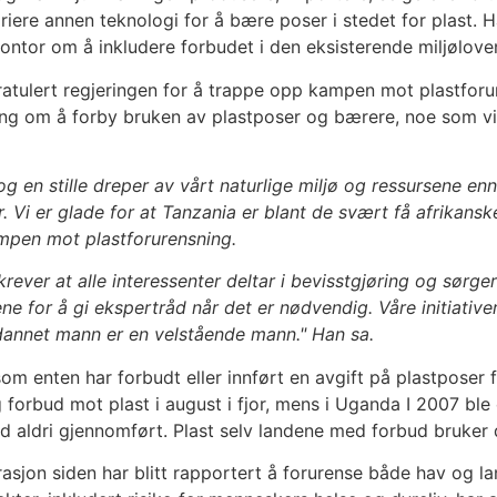
ariere annen teknologi for å bære poser i stedet for plast. 
ntor om å inkludere forbudet i den eksisterende miljøloven 
atulert regjeringen for å trappe opp kampen mot plastforu
ng om å forby bruken av plastposer og bærere, noe som vil
 en stille dreper av vårt naturlige miljø og ressursene enn f
r. Vi er glade for at Tanzania er blant de svært få afrikan
kampen mot plastforurensning.
krever at alle interessenter deltar i bevisstgjøring og sørger
e for å gi ekspertråd når det er nødvendig. Våre initiative
tdannet mann er en velstående mann." Han sa.
 som enten har forbudt eller innført en avgift på plastposer 
g forbud mot plast i august i fjor, mens i Uganda I 2007 ble
id aldri gjennomført. Plast selv landene med forbud bruker 
rasjon siden har blitt rapportert å forurense både hav og la