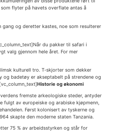
 akkumuleringen av disse produktene ført til
 som flyter på havets overflate antas å
n gang og deretter kastes, noe som resulterer
_column_text]Når du pakker til safari i
rygt valg gjennom hele året. For mer
limsk kulturell tro. T-skjorter som dekker
tøy og badetøy er akseptabelt på strendene og
][vc_column_text]
Historie og økonomi
 verdens fremste arkeologiske steder, antyder
ble fulgt av europeiske og arabiske kjøpmenn,
vehandelen. Først kolonisert av tyskerne og
i 1964 skapte den moderne staten Tanzania.
tter 75 % av arbeidsstyrken og står for