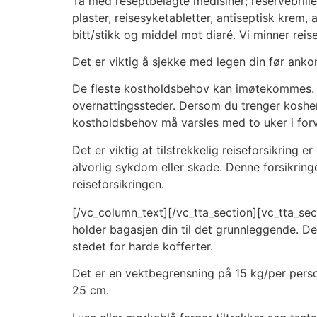
Ta med reseptbelagte medisiner; reservebriller
plaster, reisesyketabletter, antiseptisk krem,
bitt/stikk og middel mot diaré. Vi minner re
Det er viktig å sjekke med legen din før anko
De fleste kostholdsbehov kan imøtekommes. Ve
overnattingssteder. Dersom du trenger kosher-
kostholdsbehov må varsles med to uker i forv
Det er viktig at tilstrekkelig reiseforsikrin
alvorlig sykdom eller skade. Denne forsikrin
reiseforsikringen.
[/vc_column_text][/vc_tta_section][vc_tta_sec
holder bagasjen din til det grunnleggende. Det
stedet for harde kofferter.
Det er en vektbegrensning på 15 kg/per pers
25 cm.