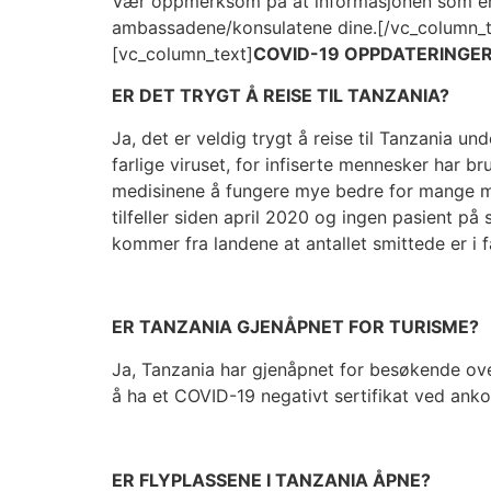
Vær oppmerksom på at informasjonen som er gi
ambassadene/konsulatene dine.[/vc_column_t
[vc_column_text]
COVID-19 OPPDATERINGE
ER DET TRYGT Å REISE TIL TANZANIA?
Ja, det er veldig trygt å reise til Tanzania un
farlige viruset, for infiserte mennesker har br
medisinene å fungere mye bedre for mange men
tilfeller siden april 2020 og ingen pasient på
kommer fra landene at antallet smittede er 
ER TANZANIA GJENÅPNET FOR TURISME?
Ja, Tanzania har gjenåpnet for besøkende ove
å ha et COVID-19 negativt sertifikat ved ank
ER FLYPLASSENE I TANZANIA ÅPNE?