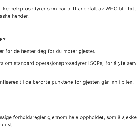
 sikkerhetsprosedyrer som har blitt anbefalt av WHO blir tatt
vaske hender.
E?
ager før de henter deg før du møter gjester.
kurs om standard operasjonsprosedyrer [SOPs] for å yte serv
fiseres til de berørte punktene før gjesten går inn i bilen.
messige forholdsregler gjennom hele oppholdet, som å sjekk
komst.