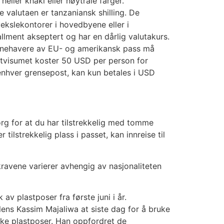
heller khaki eller nøytrale farger.
 valutaen er tanzaniansk shilling. De
ekslekontorer i hovedbyene eller i
 allment akseptert og har en dårlig valutakurs.
]Innehavere av EU- og amerikansk pass må
istvisumet koster 50 USD per person for
enhver grensepost, kan kun betales i USD
rg for at du har tilstrekkelig med tomme
ilstrekkelig plass i passet, kan innreise til
ravene varierer avhengig av nasjonaliteten
av plastposer fra første juni i år.
lens Kassim Majaliwa at siste dag for å bruke
ruke plastposer. Han oppfordret de