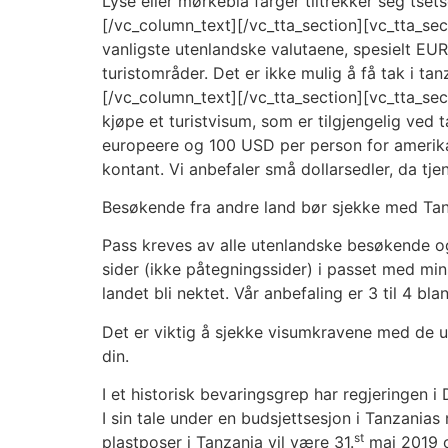
Lyse eller mørkeblå farger tiltrekker seg tsets
[/vc_column_text][/vc_tta_section][vc_tta_sec
vanligste utenlandske valutaene, spesielt EUR
turistområder. Det er ikke mulig å få tak i tan
[/vc_column_text][/vc_tta_section][vc_tta_s
kjøpe et turistvisum, som er tilgjengelig ve
europeere og 100 USD per person for amerika
kontant. Vi anbefaler små dollarsedler, da tje
Besøkende fra andre land bør sjekke med Ta
Pass kreves av alle utenlandske besøkende og
sider (ikke påtegningssider) i passet med minst
landet bli nektet. Vår anbefaling er 3 til 4 bla
Det er viktig å sjekke visumkravene med de u
din.
I et historisk bevaringsgrep har regjeringen i
I sin tale under en budsjettsesjon i Tanzania
st
plastposer i Tanzania vil være 31.
mai 2019 o