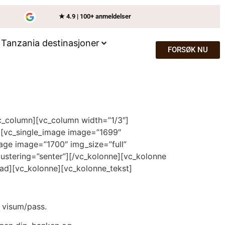
★ 4.9 | 100+ anmeldelser
Tanzania destinasjoner
FORSØK NU
c_column][vc_column width=”1/3″]
″][vc_single_image image=”1699″
age image=”1700″ img_size=”full”
justering=”senter”][/vc_kolonne][vc_kolonne
_rad][vc_kolonne][vc_kolonne_tekst]
g visum/pass.