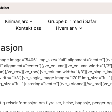
ldelser
Kilimanjaro
Gruppe blir med i Safari
Kontakt oss
Hvem er vi
masjon
mage image=”5405″ img_size=”full” alignment=”center”][/v
l” alignment=”center”][/vc_column][vc_column width=”1/3
umn][/vc_row][vc_row][vc_column width=”1/3″][vc_single_im
idth=”1/3″][vc_single_image image=”1701″ img_size=”full” 
g_size=”full” justering=”senter”][/vc_kolonne][/vc_rad][vc
yttig reiseinformasjon om flyreiser, helse, bagasje, penger o