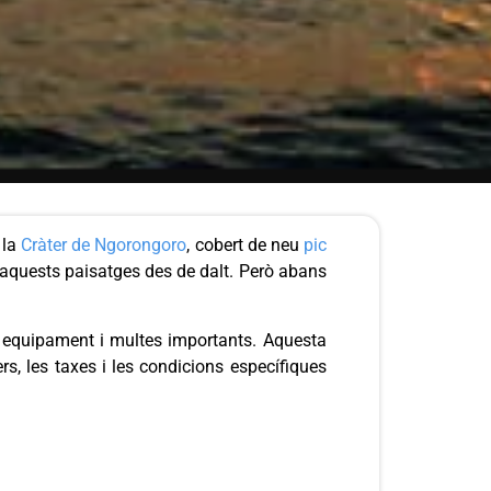
 la
Cràter de Ngorongoro
, cobert de neu
pic
r aquests paisatges des de dalt. Però abans
re equipament i multes importants. Aquesta
rs, les taxes i les condicions específiques