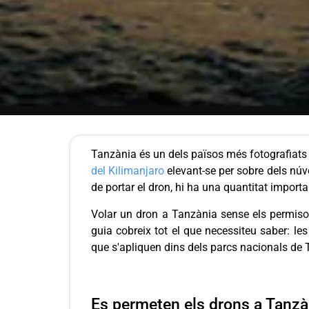
Tanzània és un dels països més fotografiats
del Kilimanjaro
elevant-se per sobre dels núv
de portar el dron, hi ha una quantitat import
Volar un dron a Tanzània sense els permisos
guia cobreix tot el que necessiteu saber: le
que s'apliquen dins dels parcs nacionals de 
Es permeten els drons a Tanzà