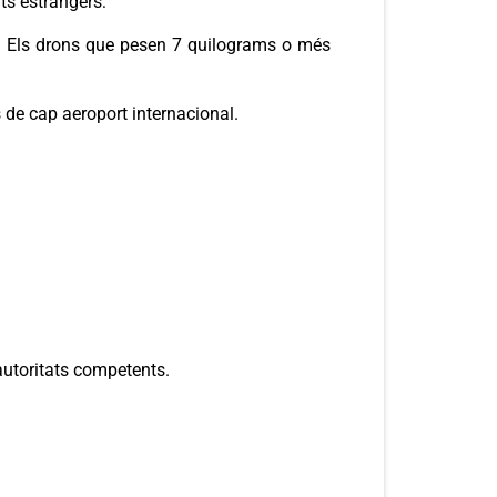
ts estrangers:
a. Els drons que pesen 7 quilograms o més
 de cap aeroport internacional.
autoritats competents.