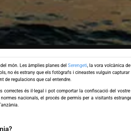
 del món. Les àmplies planes del
Serengeti
, la vora volcànica de
ols, no és estrany que els fotògrafs i cineastes vulguin captura
ant de regulacions que cal entendre.
 correctes és il·legal i pot comportar la confiscació del vost
s normes nacionals, el procés de permís per a visitants estrange
Tanzània.
nia?