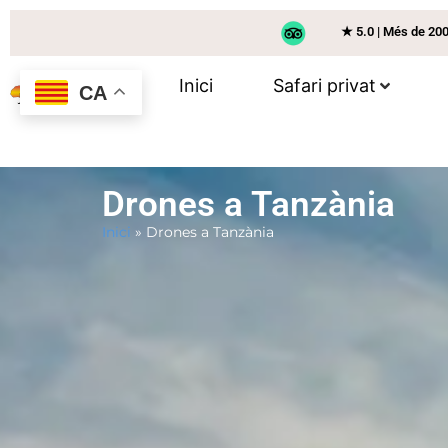
★ 5.0 | Més de 20
Inici
Safari privat
CA
Drones a Tanzània
Inici
»
Drones a Tanzània