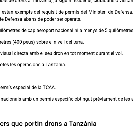
rs de drons a Tanzània, ja siguin residents, ciutadans o visitan
estan exempts del requisit de permís del Ministeri de Defens
 de Defensa abans de poder ser operats.
ilòmetres de cap aeroport nacional ni a menys de 5 quilòmetres
res (400 peus) sobre el nivell del terra.
 visual directa amb el seu dron en tot moment durant el vol.
totes les operacions a Tanzània.
ermís especial de la TCAA.
 nacionals amb un permís específic obtingut prèviament de les 
ers que portin drons a Tanzània