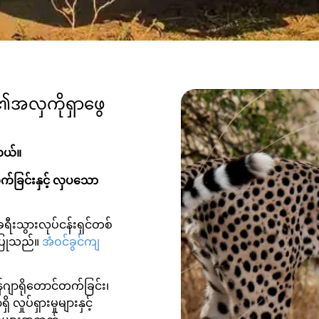
ား၏အလှကိုရှာဖွေ
တယ်။
်ခြင်းနှင့် လှပသော
ီးသွားလုပ်ငန်းရှင်တစ်
းပြုသည်။
အံဝင်ခွင်ကျ
န်ဂျာရိုတောင်တက်ခြင်း၊
ှုပ်ရှားမှုများနှင့်