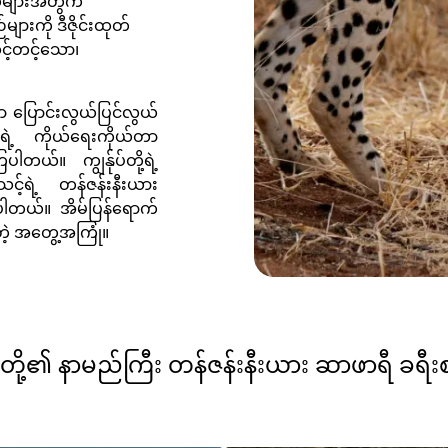
ယ်များအတွက်
ားကို ဒီဇိုင်းထုတ်
င့်တင့်သော၊
ဟာ ပြောင်းလွယ်ပြင်လွယ်
်ရဲ့ ကိုယ်ရေးကိုယ်တာ
ါတယ်။ ကျွန်ုပ်တို့ရဲ့
့်ရဲ့ တန်ဇန်းနီးယား
ြုပါတယ်။
အိမ်ပြန်ရောက်
ေတဲ့ အတွေ့အကြုံ။
ပ်တို့၏ နာမည်ကြီး တန်ဇန်းနီးယား ဆာဖာရီ ခရီး