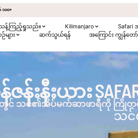
က် ၁၀၀+
သန့်ကြည့်ရှုသည်။
Kilimanjaro
Safari အဖ
စဉ်များ
ဆက်သွယ်ရန်
အကြောင်း ကျွန်တော်
န်ဇန်းနီးယား SAFA
းတွင် သင်၏အိပ်မက်ဆာဖာရီကို ကြိုတင်
သင်