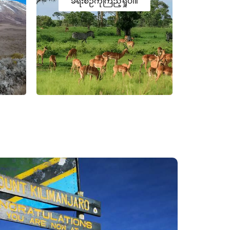
ခရီးစဉ်ကိုကြည့်ရှုပါ။