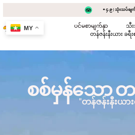
★ ၄.၉ | သုံးသပ်ချ
ပင်မစာမျက်နှာ
သီး
MY
တန်ဇန်းနီးယား ခရီး
စစ်မှန်သော တ
"တန်ဇန်းနီးယာ