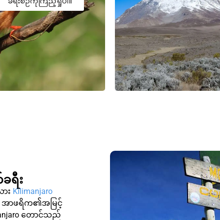
ခရီးစဉ်ကိုကြည့်ရှုပါ။
်ခရီး
ီလား
Kilimanjaro
။ အာဖရိက၏အမြင့်
manjaro တောင်သည်