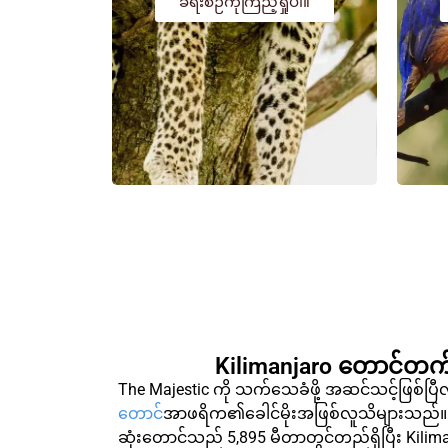
ခရီးစဉ်ကိုကြည့်ရှုပါ။
Kilimanjaro တောင်တက
The Majestic ကို သက်သေခံဖို့ အဆင်သင့်ဖြစ်ပြ
တောင်
အာဖရိက၏ခေါင်မိုးအဖြစ်လူသိများသည်
ဆုံးတောင်သည် 5,895 မီတာတွင်တည်ရှိပြီး Kili