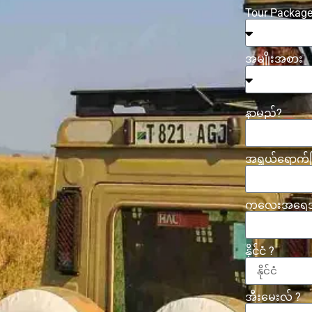
Tour Package
အမျိုးအစား
နာမည်?
အရွယ်ရောက်
ကလေးအရေအတွ
နိုင်ငံ ?
အီးမေးလ် ?