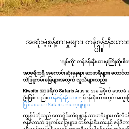
အဆုံးမဲ့စွန့်စားမှုများ၊ တန်ဇန်းနီးယ
ပါ။
"ဂျမ်ဘို"
တန်ဇန်းနီးယားမှကြိုဆိုပါ
အာဖရိကရှိ အကောင်းဆုံးနေရာ၊ ဆာဖာရီများ၊ တောင်တက
သဲဖြူကမ်းခြေများအတွက် လူသိများသည်။
Kiwoito အာဖရိက Safaris
Arusha အခြေစိုက် ဒေသခံ ခရ
ဦးဖြစ်သည်။
တန်ဇန်းနီးယား
တန်ဇန်းနီးယားတွင် အထူ
ဖြစ်စေသော Safari ပက်ကေ့ဂျ်များ
.
ကျွန်ုပ်တို့သည် တောရိုင်းတိရစ္ဆာန် ဆာဖာရီများ၊ ကီလီမ
ဇန်ဇီဘာသဲဖြူကမ်းခြေများ၊ တန်ဇန်းနီးယားနှင့် ဇန်ဇီဘာရှိ လ