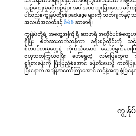
သီးသန့်ဆာဖာရီများနှင့် ဆာဖာရီတွင်ပါဝင်သော အဖွဲ့င
ယဉ်ကျေးမှုခရီးစဉ်များ အပါအဝင် ထူးခြားသော ခရီးစဉ်မျ
ပါသည်။ ကျွန်ုပ်တို့၏ package များကို ဘတ်ဂျက်နှင့် သ
အလယ်အလတ်နှင့်
ဇိမ်ခံ
ဆာဖာရီ။
ကျွန်ုပ်တို့ရဲ့ အတွေ့အကြုံရှိ ဆာဖာရီ အတိုင်ပင်ခံတွေ
ရှိပြီး စိတ်အားထက်သန်ကာ ခရီးစဉ်တိုင်းကို သင့
စိတ်ဝင်စားမှုတွေနဲ့ ကိုက်ညီအောင် ဆောင်ရွက်ပေးကြပ
ဗဟုသုတကြွယ်ဝပြီး ဖော်ရွေတဲ့ လမ်းပြတွေက သင
စွန့်စားခန်းကို ပြီးပြည့်စုံအောင် ဖန်တီးပေးဖို့ ကတိပ
ပြီးနောက် အချိန်အတော်ကြာအောင် သင့်နဲ့အတူ စွဲမြဲန
ကျွန်ု