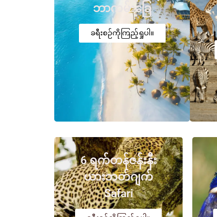
ဘာကမ်းခြေ
ခရီးစဉ်ကိုကြည့်ရှုပါ။
6 ရက်တန်ဇန်းနီး
ယားဘတ်ဂျက်
Safari