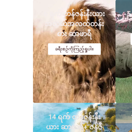
6 ရက် တန်ဇန်းနီးယား
5
အလယ်အလတ်တန်း
စား ဆာဖာရီ
ခရီးစဉ်ကိုကြည့်ရှုပါ။
14 ရက် တန်ဇန်းနီး
ယား ဆာဖာရီ+ ဇန်ဇီ