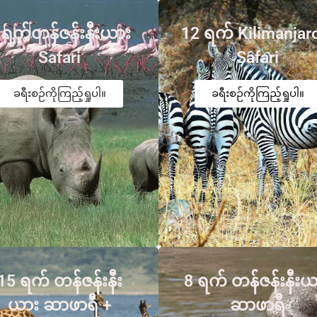
 ရက်တန်ဇန်းနီးယား
12 ရက် Kilimanjar
Safari
Safari
ခရီးစဉ်ကိုကြည့်ရှုပါ။
ခရီးစဉ်ကိုကြည့်ရှုပါ။
15 ရက် တန်ဇန်းနီး
8 ရက် တန်ဇန်းနီးယ
ယား ဆာဖာရီ +
ဆာဖာရီ