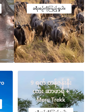
ခရီးစဉ်ကိုကြည့်ရှုပါ။
ro
9 ရက် တန်ဇန်းနီး
ယား ဆာဖာရီ +
Meru Trekk