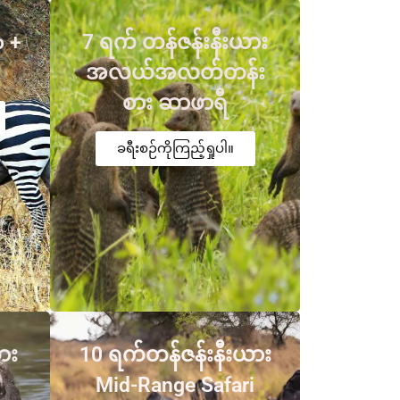
o +
7 ရက် တန်ဇန်းနီးယား
အလယ်အလတ်တန်း
စား ဆာဖာရီ
ခရီးစဉ်ကိုကြည့်ရှုပါ။
ား
10 ရက်တန်ဇန်းနီးယား
Mid-Range Safari