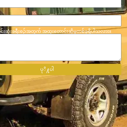
ဆုံးခရီးစဉ်အတွက် အထူးတောင်းဆိုမှုတစ်ခုရှိပါသလား။
ပုိ႔ပါ