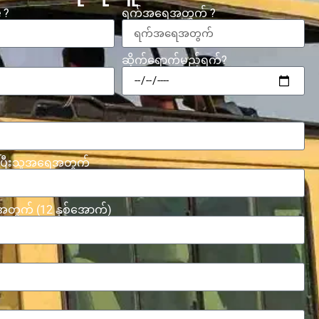
 ?
ရက်အရေအတွက် ?
ဆိုက်ရောက်မည့်ရက်?
ပြီးသူအရေအတွက်
က် (12 နှစ်အောက်)