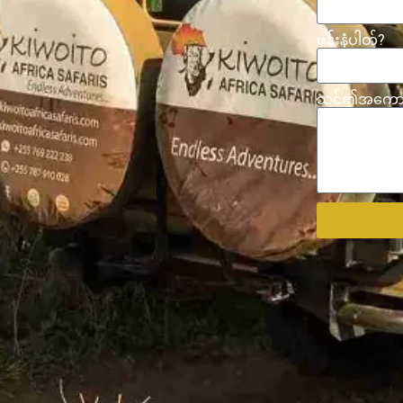
ဖုန်းနံပါတ်?
သင်၏အကောင်း
Alternative: