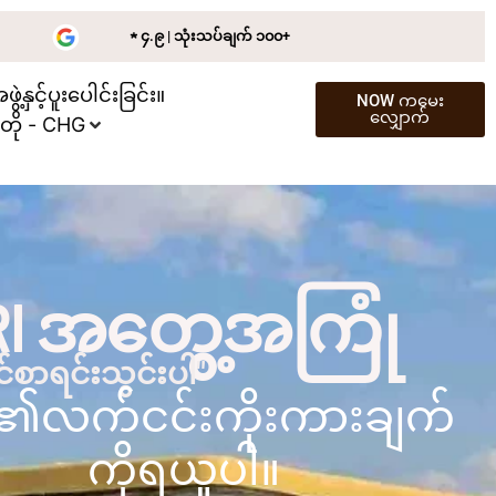
★ ၄.၉ | သုံးသပ်ချက် ၁၀၀+
ွဲ့နှင့်ပူးပေါင်းခြင်း။
NOW ကမေး
လျှောက်
တို - CHG
RI အတွေ့အကြုံ
စာရင်းသွင်းပါ"
၏လက်ငင်းကိုးကားချက်
ကိုရယူပါ။