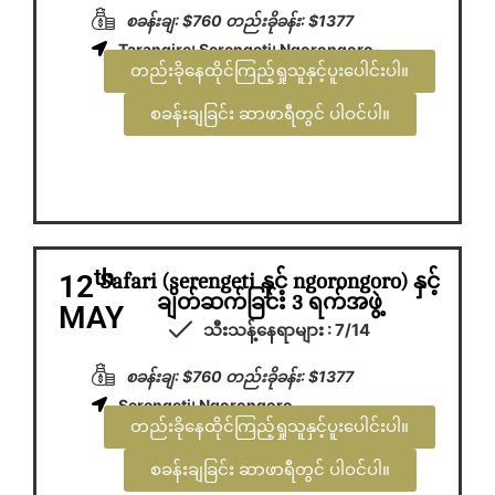
စခန်းချ: $760 တည်းခိုခန်း: $1377
Tarangire၊ Serengeti၊ Ngorongoro
တည်းခိုနေထိုင်ကြည့်ရှုသူနှင့်ပူးပေါင်းပါ။
စခန်းချခြင်း ဆာဖာရီတွင် ပါဝင်ပါ။
th
12
Safari (serengeti နှင့် ngorongoro) နှင့်
ချိတ်ဆက်ခြင်း 3 ရက်အဖွဲ့
MAY
သီးသန့်နေရာများ : 7/14
စခန်းချ: $760 တည်းခိုခန်း: $1377
Serengeti၊ Ngorongoro
တည်းခိုနေထိုင်ကြည့်ရှုသူနှင့်ပူးပေါင်းပါ။
စခန်းချခြင်း ဆာဖာရီတွင် ပါဝင်ပါ။