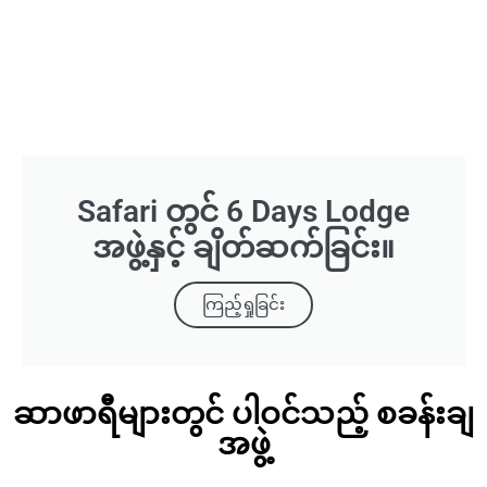
Safari တွင် 6 Days Lodge
အဖွဲ့နှင့် ချိတ်ဆက်ခြင်း။
ကြည့်ရှုခြင်း
ဆာဖာရီများတွင် ပါဝင်သည့် စခန်းချ
အဖွဲ့