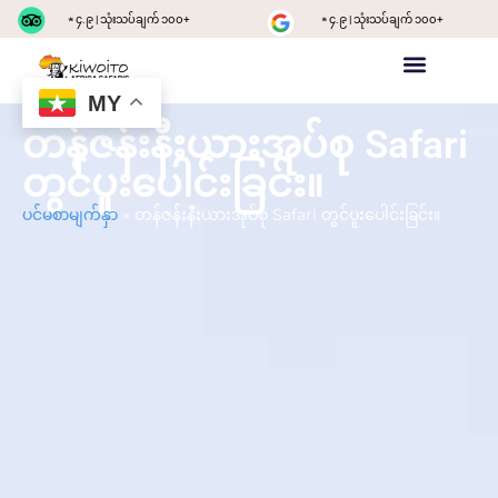
★ ၄.၉ | သုံးသပ်ချက် ၁၀၀+
★ ၄.၉ | သုံးသပ်ချက် ၁၀၀+
MY
ပင်မစာမျက်နှာ
သီးသန့်ကြည့်ရှုသည်။
Safari အဖွဲ့နှင့်ပူးပေါင်းခြင်း။
တန်ဇန်းနီးယား ခရီးစဉ်များ
ဆက်သွယ်ရန်
အကြောင်း ကျွန်တော်တို - CHG
တန်ဇန်းနီးယားအုပ်စု Safari
တွင်ပူးပေါင်းခြင်း။
ပင်မစာမျက်နှာ
»
တန်ဇန်းနီးယားအုပ်စု Safari တွင်ပူးပေါင်းခြင်း။