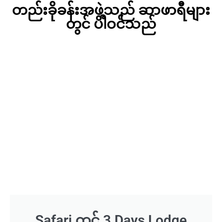
တည်းခိုခန်းအဖွဲ့သည် ဆာဖာရီများ
တွင် ပါဝင်သည်
Safari တွင် 3 Days Lodge