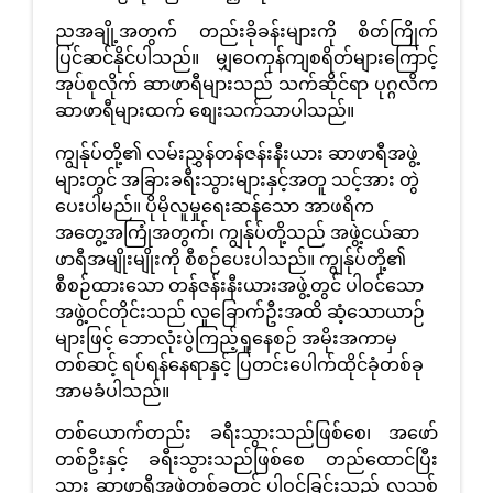
ညအချို့အတွက် တည်းခိုခန်းများကို စိတ်ကြိုက်
ပြင်ဆင်နိုင်ပါသည်။ မျှဝေကုန်ကျစရိတ်များကြောင့်
အုပ်စုလိုက် ဆာဖာရီများသည် သက်ဆိုင်ရာ ပုဂ္ဂလိက
ဆာဖာရီများထက် စျေးသက်သာပါသည်။
ကျွန်ုပ်တို့၏ လမ်းညွှန်တန်ဇန်းနီးယား ဆာဖာရီအဖွဲ့
များတွင် အခြားခရီးသွားများနှင့်အတူ သင့်အား တွဲ
ပေးပါမည်။ ပိုမိုလူမှုရေးဆန်သော အာဖရိက
အတွေ့အကြုံအတွက်၊ ကျွန်ုပ်တို့သည် အဖွဲ့ငယ်ဆာ
ဖာရီအမျိုးမျိုးကို စီစဉ်ပေးပါသည်။ ကျွန်ုပ်တို့၏
စီစဉ်ထားသော တန်ဇန်းနီးယားအဖွဲ့တွင် ပါဝင်သော
အဖွဲ့ဝင်တိုင်းသည် လူခြောက်ဦးအထိ ဆံ့သောယာဉ်
များဖြင့် ဘောလုံးပွဲကြည့်ရှုနေစဉ် အမိုးအကာမှ
တစ်ဆင့် ရပ်ရန်နေရာနှင့် ပြတင်းပေါက်ထိုင်ခုံတစ်ခု
အာမခံပါသည်။
တစ်ယောက်တည်း ခရီးသွားသည်ဖြစ်စေ၊ အဖော်
တစ်ဦးနှင့် ခရီးသွားသည်ဖြစ်စေ တည်ထောင်ပြီး
သား ဆာဖာရီအဖွဲ့တစ်ခုတွင် ပါဝင်ခြင်းသည် လူသစ်