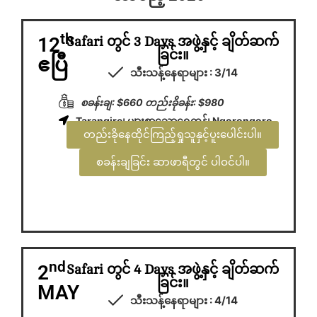
th
12
Safari တွင် 3 Days အဖွဲ့နှင့် ချိတ်ဆက်
ခြင်း။
ဧပြီ
သီးသန့်နေရာများ : 3/14
စခန်းချ: $660 တည်းခိုခန်း: $980
Tarangire၊ များစွာသောရေကန်၊ Ngorongoro
တည်းခိုနေထိုင်ကြည့်ရှုသူနှင့်ပူးပေါင်းပါ။
စခန်းချခြင်း ဆာဖာရီတွင် ပါဝင်ပါ။
nd
2
Safari တွင် 4 Days အဖွဲ့နှင့် ချိတ်ဆက်
ခြင်း။
MAY
သီးသန့်နေရာများ : 4/14