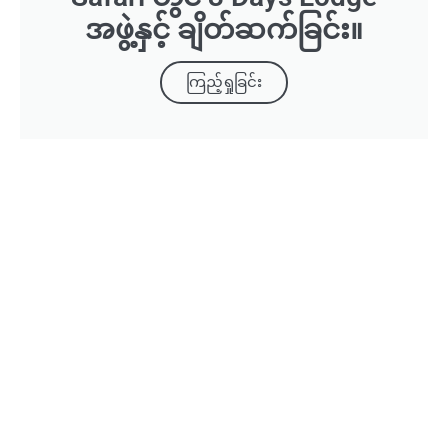
အဖွဲ့နှင့် ချိတ်ဆက်ခြင်း။
ကြည့်ရှုခြင်း