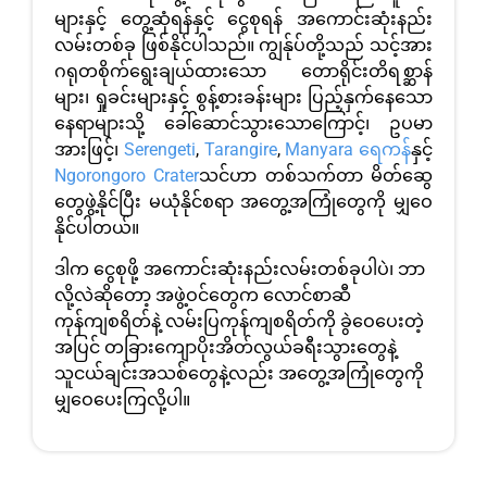
များနှင့် တွေ့ဆုံရန်နှင့် ငွေစုရန် အကောင်းဆုံးနည်း
လမ်းတစ်ခု ဖြစ်နိုင်ပါသည်။ ကျွန်ုပ်တို့သည် သင့်အား
ဂရုတစိုက်ရွေးချယ်ထားသော တောရိုင်းတိရစ္ဆာန်
များ၊ ရှုခင်းများနှင့် စွန့်စားခန်းများ ပြည့်နှက်နေသော
နေရာများသို့ ခေါ်ဆောင်သွားသောကြောင့်၊ ဥပမာ
အားဖြင့်၊
Serengeti
,
Tarangire
,
Manyara ရေကန်
နှင့်
Ngorongoro Crater
သင်ဟာ တစ်သက်တာ မိတ်ဆွေ
တွေဖွဲ့နိုင်ပြီး မယုံနိုင်စရာ အတွေ့အကြုံတွေကို မျှဝေ
နိုင်ပါတယ်။
ဒါက ငွေစုဖို့ အကောင်းဆုံးနည်းလမ်းတစ်ခုပါပဲ၊ ဘာ
လို့လဲဆိုတော့ အဖွဲ့ဝင်တွေက လောင်စာဆီ
ကုန်ကျစရိတ်နဲ့ လမ်းပြကုန်ကျစရိတ်ကို ခွဲဝေပေးတဲ့
အပြင် တခြားကျောပိုးအိတ်လွယ်ခရီးသွားတွေနဲ့
သူငယ်ချင်းအသစ်တွေနဲ့လည်း အတွေ့အကြုံတွေကို
မျှဝေပေးကြလို့ပါ။