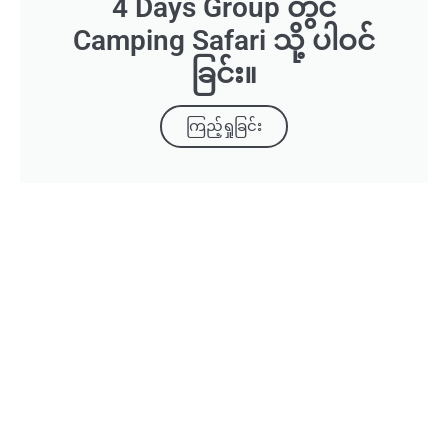
4 Days Group တွင်
Camping Safari သို့ ပါဝင်
ခြင်း။
ကြည့်ရှုခြင်း