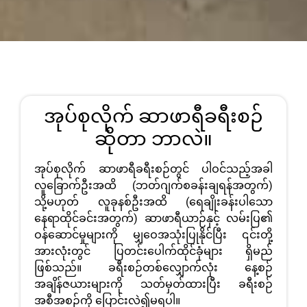
အုပ်စုလိုက် ဆာဖာရီခရီးစဉ်
ဆိုတာ ဘာလဲ။
အုပ်စုလိုက် ဆာဖာရီခရီးစဉ်တွင် ပါဝင်သည့်အခါ
လူခြောက်ဦးအထိ (ဘတ်ဂျက်စခန်းချရန်အတွက်)
သို့မဟုတ် လူခုနစ်ဦးအထိ (ရေချိုးခန်းပါသော
နေရာထိုင်ခင်းအတွက်) ဆာဖာရီယာဉ်နှင့် လမ်းပြ၏
ဝန်ဆောင်မှုများကို မျှဝေအသုံးပြုနိုင်ပြီး ၎င်းတို့
အားလုံးတွင် ပြတင်းပေါက်ထိုင်ခုံများ ရှိမည်
ဖြစ်သည်။ ခရီးစဉ်တစ်လျှောက်လုံး နေ့စဉ်
အချိန်ဇယားများကို သတ်မှတ်ထားပြီး ခရီးစဉ်
အစီအစဉ်ကို ပြောင်းလဲ၍မရပါ။