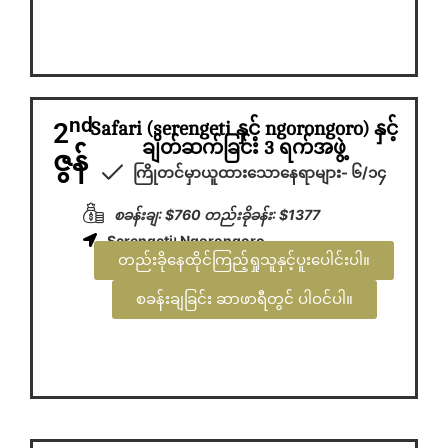
nd
2
Safari (serengeti နှင့် ngorongoro) နှင့်
ချိတ်ဆက်ခြင်း 3 ရက်အဖွဲ့
ဇွန်
ကြိုတင်မှာယူထားသောနေရာများ- ၆/၁၄
စခန်းချ: $760 တည်းခိုခန်း: $1377
Serengeti၊ Ngorongoro
တည်းခိုနေထိုင်ကြည့်ရှုသူနှင့်ပူးပေါင်းပါ။
စခန်းချခြင်း ဆာဖာရီတွင် ပါဝင်ပါ။