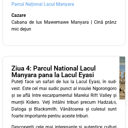
Parcul Național Lacul Manyara
Cazare
Cabana de lux Mawemawe Manyara
|
Cină prânz
mic dejun
Ziua 4: Parcul National Lacul
Manyara pana la Lacul Eyasi
Puteți face un safari de lux la Lacul Eyasi, în sud-
vest. Este cel mai sudic punct al insulei Ngorongoro
și se află între escarpamentul Marelui Rift Valley și
munții Kidero. Veți întâlni triburi precum Hadzabe,
Datoga și Blacksmith. Vânătoarea și culesul sunt
foarte importante pentru aceste triburi.
Descoperiți cele mai interesante și autentice culturi