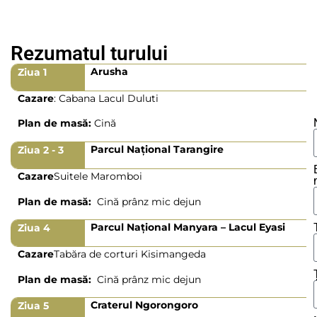
Rezumatul turului
Arusha
Ziua 1
Cazare
: Cabana Lacul Duluti
Plan de masă:
Cină
Parcul Național Tarangire
Ziua 2 - 3
Cazare
Suitele Maromboi
Plan de masă:
Cină prânz mic dejun
Parcul Național Manyara – Lacul Eyasi
Ziua 4
Cazare
Tabăra de corturi Kisimangeda
Plan de masă:
Cină prânz mic dejun
Craterul Ngorongoro
Ziua 5