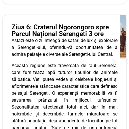
Ziua 6: Craterul Ngorongoro spre
Parcul Național Serengeti 3 ore
Astăzi este o zi întreagă de safari de lux și explorare
a Serengeti-ului, oferindu-vă oportunitatea de a
admira peisajele diverse ale Serengeti-ului Central.
Această regiune este traversată de râul Seronera,
care furnizează apă tuturor tipurilor de animale
sălbatice. Veți putea vedea și celebrele kopje-uri și
aflorimentele stâncoase caracteristice care definesc
peisajul Serengeti. O experiență memorabilă va fi
savurarea prânzului în mijlocul tufișurilor.
Sezonalitatea afectează totul aici, dar în mai,
noiembrie și decembrie, turmele migratoare se
alătură populației deja abundente de locuitori pe tot
parcursul anului. (Sute de mii de gnu întunecă