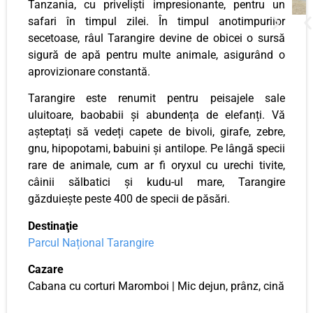
Tanzania, cu priveliști impresionante, pentru un
safari în timpul zilei. În timpul anotimpurilor
secetoase, râul Tarangire devine de obicei o sursă
sigură de apă pentru multe animale, asigurând o
aprovizionare constantă.
Tarangire este renumit pentru peisajele sale
uluitoare, baobabii și abundența de elefanți. Vă
așteptați să vedeți capete de bivoli, girafe, zebre,
gnu, hipopotami, babuini și antilope. Pe lângă specii
rare de animale, cum ar fi oryxul cu urechi tivite,
câinii sălbatici și kudu-ul mare, Tarangire
găzduiește peste 400 de specii de păsări.
Destinaţie
Parcul Național Tarangire
Cazare
Cabana cu corturi Maromboi | Mic dejun, prânz, cină