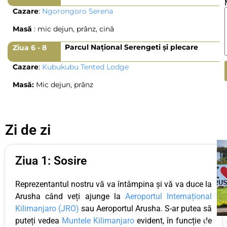
Cazare
:
Ngorongoro Serena
Masă
: mic dejun, prânz, cină
Parcul Național Serengeti și plecare
Ziua 6 - 8
Cazare
:
Kubukubu Tented Lodge
Masă:
Mic dejun, prânz
Zi de zi
Ziua 1: Sosire
Reprezentantul nostru vă va întâmpina și vă va duce la
Arusha când veți ajunge la
Aeroportul Internațional
Kilimanjaro (JRO)
sau Aeroportul Arusha. S-ar putea să
puteți vedea
Muntele Kilimanjaro
evident, în funcție de