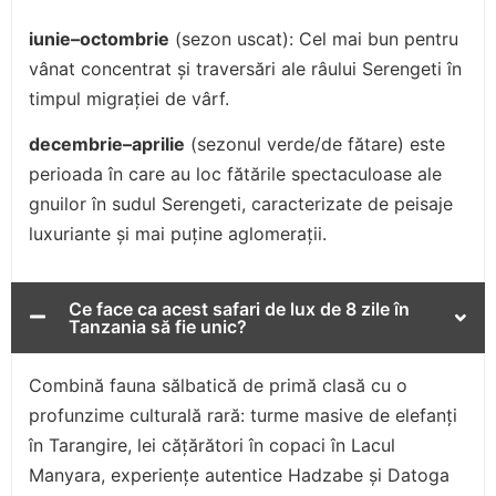
iunie–octombrie
(sezon uscat): Cel mai bun pentru
vânat concentrat și traversări ale râului Serengeti în
timpul migrației de vârf.
decembrie–aprilie
(sezonul verde/de fătare) este
perioada în care au loc fătările spectaculoase ale
gnuilor în sudul Serengeti, caracterizate de peisaje
luxuriante și mai puține aglomerații.
Ce face ca acest safari de lux de 8 zile în
Tanzania să fie unic?
Combină fauna sălbatică de primă clasă cu o
profunzime culturală rară: turme masive de elefanți
în Tarangire, lei cățărători în copaci în Lacul
Manyara, experiențe autentice Hadzabe și Datoga