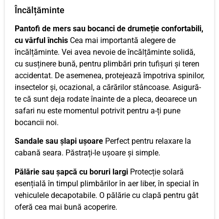
Încălțăminte
Pantofi de mers sau bocanci de drumeție confortabili,
cu vârful închis
Cea mai importantă alegere de
încălțăminte. Vei avea nevoie de încălțăminte solidă,
cu susținere bună, pentru plimbări prin tufișuri și teren
accidentat. De asemenea, protejează împotriva spinilor,
insectelor și, ocazional, a cărărilor stâncoase. Asigură-
te că sunt deja rodate înainte de a pleca, deoarece un
safari nu este momentul potrivit pentru a-ți pune
bocancii noi.
Sandale sau șlapi ușoare
Perfect pentru relaxare la
cabană seara. Păstrați-le ușoare și simple.
Pălărie sau șapcă cu boruri largi
Protecție solară
esențială în timpul plimbărilor în aer liber, în special în
vehiculele decapotabile. O pălărie cu clapă pentru gât
oferă cea mai bună acoperire.