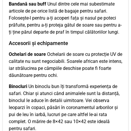
Bandană sau buff
Unul dintre cele mai subestimate
articole de pe orice listă de bagaje pentru safari.
Folosește-l pentru a-ți acoperi fața și nasul pe poteci
prăfuite, pentru a-ți proteja gâtul de soare sau pentru a-
ți ține părul departe de praf în timpul călătoriilor lungi.
Accesorii și echipamente
Ochelari de soare
Ochelarii de soare cu protecție UV de
calitate nu sunt negociabili. Soarele african este intens,
iar strălucirea pe câmpiile deschise poate fi foarte
dăunătoare pentru ochi.
Binocluri
Un binoclu bun îți transformă experiența de
safari. Chiar și atunci când animalele sunt la distanță,
binoclul le aduce în detalii uimitoare. Vei observa
leoparzi în copaci, păsări în coronamentul arborilor și
pui de leu în iarbă, lucruri pe care altfel le-ai rata
complet. O mărire de 8×42 sau 10×42 este ideală
pentru safari.