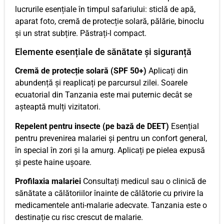
lucrurile esențiale în timpul safariului: sticlă de apă,
aparat foto, cremă de protecție solară, pălărie, binoclu
și un strat subțire. Păstrați-l compact.
Elemente esențiale de sănătate și siguranță
Cremă de protecție solară (SPF 50+)
Aplicați din
abundență și reaplicați pe parcursul zilei. Soarele
ecuatorial din Tanzania este mai puternic decât se
așteaptă mulți vizitatori.
Repelent pentru insecte (pe bază de DEET)
Esențial
pentru prevenirea malariei și pentru un confort general,
în special în zori și la amurg. Aplicați pe pielea expusă
și peste haine ușoare.
Profilaxia malariei
Consultați medicul sau o clinică de
sănătate a călătoriilor înainte de călătorie cu privire la
medicamentele anti-malarie adecvate. Tanzania este o
destinație cu risc crescut de malarie.