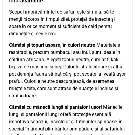
Îmbrăcăminte
Scopul îmbrăcămintei de safari este simplu: să te
menții răcoros în timpul zilei, protejat de insecte și
soare în orice moment și suficient de cald pentru
diminețile și serile reci.
Cămăși și topuri ușoare, în culori neutre
Materialele
respirabile, precum bumbacul sau inul, sunt ideale în
căldura africană. Alegeți tonuri neutre, cum ar fi kaki,
bej, verde măsliniu și bej. Culorile strălucitoare și albul
pot deranja fauna sălbatică și pot scoate la iveală ușor
praful. Culorile neutre descurajează, de asemenea,
muștele țețe, care sunt atrase de nuanțele închise și
strălucitoare.
Cămăși cu mânecă lungă și pantaloni ușori
Mânecile
lungi și pantalonii lungi oferă protecție esențială
împotriva soarelui, insectelor și tufișurilor spinoase, în
special în timpul plimbărilor prin pădure și al safariului