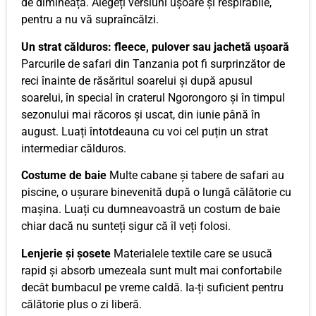
de dimineață. Alegeți versiuni ușoare și respirabile,
pentru a nu vă supraîncălzi.
Un strat călduros: fleece, pulover sau jachetă ușoară
Parcurile de safari din Tanzania pot fi surprinzător de
reci înainte de răsăritul soarelui și după apusul
soarelui, în special în craterul Ngorongoro și în timpul
sezonului mai răcoros și uscat, din iunie până în
august. Luați întotdeauna cu voi cel puțin un strat
intermediar călduros.
Costume de baie
Multe cabane și tabere de safari au
piscine, o ușurare binevenită după o lungă călătorie cu
mașina. Luați cu dumneavoastră un costum de baie
chiar dacă nu sunteți sigur că îl veți folosi.
Lenjerie și șosete
Materialele textile care se usucă
rapid și absorb umezeala sunt mult mai confortabile
decât bumbacul pe vreme caldă. Ia-ți suficient pentru
călătorie plus o zi liberă.