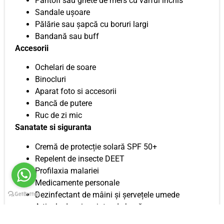
Pantofi sau ghete de mers cu vârful închis
Sandale ușoare
Pălărie sau șapcă cu boruri largi
Bandană sau buff
Accesorii
Ochelari de soare
Binocluri
Aparat foto si accesorii
Bancă de putere
Ruc de zi mic
Sanatate si siguranta
Cremă de protecție solară SPF 50+
Repelent de insecte DEET
Profilaxia malariei
Medicamente personale
Dezinfectant de mâini și șervețele umede
Articole de prim ajutor de bază
Documente