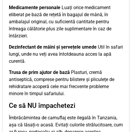
Medicamente personale
Luați orice medicament
eliberat pe bază de rețetă în bagajul de mână, în
ambalajul original, cu suficientă cantitate pentru
întreaga călătorie plus zile suplimentare în caz de
întârzieri.
Dezinfectant de mâini și șervețele umede
Util în safari
lungi, unde nu veți avea întotdeauna acces la apă
curentă.
Trusa de prim ajutor de bază
Plasturi, cremă
antiseptică, comprese pentru blistere și pliculețe de
rehidratare acoperă cele mai frecvente probleme
minore în timpul safariului.
Ce să NU împachetezi
Îmbrăcămintea de camuflaj este ilegală în Tanzania,
așa că lăsați-o acasă. Evitați culorile strălucitoare, cum
ar fi roșu, portocaliu și alb, deoarece acestea