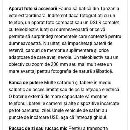
Aparat foto si accesorii
Fauna sălbatică din Tanzania
este extraordinară. Indiferent dacă fotografiați cu un
telefon, un aparat foto compact sau un DSLR complet
cu teleobiectiv, luați cu dumneavoastră orice vă
permite să surprindeți momentele care contează pentru
dumneavoastră. Nu uitați să împachetați baterii de
rezervă, carduri de memorie suplimentare și orice
adaptoare de care aveți nevoie. Un teleobiectiv sau un
obiectiv cu zoom de 200 mm sau mai mult este un
mare avantaj pentru fotografia de natură sălbatică.
Bancă de putere
Multe safariuri și tabere în mediul
sălbatic au acces limitat sau deloc la rețeaua electrică.
O baterie externă de mare capacitate vă menține
telefonul, bateriile camerei și alte dispozitive încărcate
pe tot parcursul zilei. Unele vehicule de safari au
puncte de încărcare USB, așa că întrebați ghidul.
Rucsac de zi sau rucsac mic
Pentru a transporta