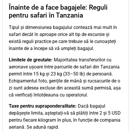
Înainte de a face bagajele: Reguli
pentru safari în Tanzania
Tipul și dimensiunea bagajului contează mai mult în
safari decât în ​​aproape orice alt tip de excursie și
există reguli practice pe care trebuie să le cunoașteți
înainte de a începe să vă umpleți bagajul.
Limitele de greutate:
Majoritatea transferurilor cu
aeronave ușoare între parcurile de safari din Tanzania
permit între 15 kg și 23 kg (33–50 lb) de persoană.
Echipamentul foto, gențile de mână și rucsacurile de o
zi sunt adesea excluse din această sumă permisă, așa
că verificați întotdeauna cu operatorul.
Taxe pentru supraponderalitate:
Dacă bagajul
depășește limita, așteptați-vă să plătiți între 2 și 5 USD
pentru fiecare kilogram în plus, în funcție de compania
aeriană. Se adună rapid.