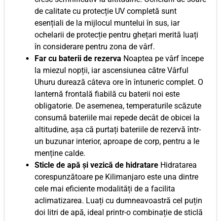
de calitate cu protecție UV completă sunt
esențiali de la mijlocul muntelui în sus, iar
ochelarii de protecție pentru ghețari merită luați
în considerare pentru zona de vârf.
Far cu baterii de rezerva
Noaptea pe vârf începe
la miezul nopții, iar ascensiunea către Vârful
Uhuru durează câteva ore în întuneric complet. O
lanternă frontală fiabilă cu baterii noi este
obligatorie. De asemenea, temperaturile scăzute
consumă bateriile mai repede decât de obicei la
altitudine, așa că purtați bateriile de rezervă într-
un buzunar interior, aproape de corp, pentru a le
menține calde.
Sticle de apă și vezică de hidratare
Hidratarea
corespunzătoare pe Kilimanjaro este una dintre
cele mai eficiente modalități de a facilita
aclimatizarea. Luați cu dumneavoastră cel puțin
doi litri de apă, ideal printr-o combinație de sticlă