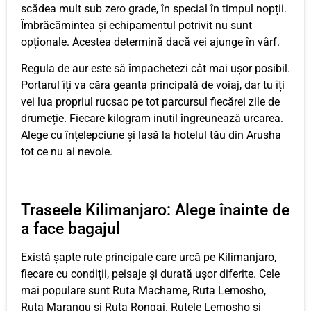
scădea mult sub zero grade, în special în timpul nopții.
Îmbrăcămintea și echipamentul potrivit nu sunt
opționale. Acestea determină dacă vei ajunge în vârf.
Regula de aur este să împachetezi cât mai ușor posibil.
Portarul îți va căra geanta principală de voiaj, dar tu îți
vei lua propriul rucsac pe tot parcursul fiecărei zile de
drumeție. Fiecare kilogram inutil îngreunează urcarea.
Alege cu înțelepciune și lasă la hotelul tău din Arusha
tot ce nu ai nevoie.
Traseele Kilimanjaro: Alege înainte de
a face bagajul
Există șapte rute principale care urcă pe Kilimanjaro,
fiecare cu condiții, peisaje și durată ușor diferite. Cele
mai populare sunt Ruta Machame, Ruta Lemosho,
Ruta Marangu și Ruta Rongai. Rutele Lemosho și