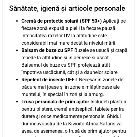
Sănătate, igienă și articole personale
Cremă de protecție solară (SPF 50+)
Aplicați pe
fiecare zonă expusă a pielii la fiecare pauză.
Intensitatea razelor UV la altitudine este
considerabil mai mare decât la nivelul mării.
Balsam de buze cu SPF
Buzele se usucă și crapă
repede la altitudine și în aer rece și uscat.
Balsamul de buze cu SPF protejează atât
împotriva uscăciunii, cât și a daunelor solare.
Repelent de insecte DEET
Necesar în zonele de
pădure mai joase și în zonele mlăștinoase ale
muntelui, în special în zori și la amurg.
Trusa personala de prim ajutor
Includeți plasturi
pentru blistere, cremă antiseptică, tablete pentru
durere și orice medicamente personale. Ghidul
dumneavoastră de la Kiwoito Africa Safaris va
avea, de asemenea, o trusă de prim ajutor pentru