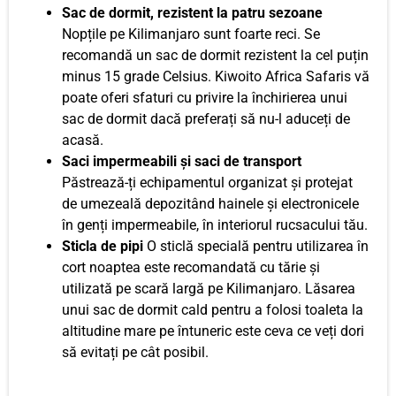
Sac de dormit, rezistent la patru sezoane
Nopțile pe Kilimanjaro sunt foarte reci. Se
recomandă un sac de dormit rezistent la cel puțin
minus 15 grade Celsius. Kiwoito Africa Safaris vă
poate oferi sfaturi cu privire la închirierea unui
sac de dormit dacă preferați să nu-l aduceți de
acasă.
Saci impermeabili și saci de transport
Păstrează-ți echipamentul organizat și protejat
de umezeală depozitând hainele și electronicele
în genți impermeabile, în interiorul rucsacului tău.
Sticla de pipi
O sticlă specială pentru utilizarea în
cort noaptea este recomandată cu tărie și
utilizată pe scară largă pe Kilimanjaro. Lăsarea
unui sac de dormit cald pentru a folosi toaleta la
altitudine mare pe întuneric este ceva ce veți dori
să evitați pe cât posibil.