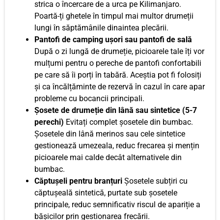
strica o încercare de a urca pe Kilimanjaro.
Poartă-ți ghetele în timpul mai multor drumeții
lungi în săptămânile dinaintea plecării.
Pantofi de camping ușori sau pantofi de sală
După o zi lungă de drumeție, picioarele tale îți vor
mulțumi pentru o pereche de pantofi confortabili
pe care să îi porți în tabără. Aceștia pot fi folosiți
și ca încălțăminte de rezervă în cazul în care apar
probleme cu bocancii principali.
Șosete de drumeție din lână sau sintetice (5-7
perechi)
Evitați complet șosetele din bumbac.
Șosetele din lână merinos sau cele sintetice
gestionează umezeala, reduc frecarea și mențin
picioarele mai calde decât alternativele din
bumbac.
Căptușeli pentru branțuri
Șosetele subțiri cu
căptușeală sintetică, purtate sub șosetele
principale, reduc semnificativ riscul de apariție a
bășicilor prin gestionarea frecării.