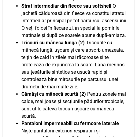
Strat intermediar din fleece sau softshell
O
jachetă călduroasă din fleece va constitui stratul
intermediar principal pe tot parcursul ascensiunii.
O veți folosi în fiecare zi, în special la pornirile
matinale și după ce soarele apune după-amiaza.
Tricouri cu mânecă lungă (2)
Tricourile cu
mânecă lungă, ușoare și care absorb umezeala,
te țin de cald în zilele mai răcoroase și te
protejează de expunerea la soare. Lâna merinos
sau țesăturile sintetice se usucă rapid și
controlează bine mirosurile pe parcursul unei
drumeții de mai multe zile.
Cămăși cu mânecă scurtă (2)
Pentru zonele mai
calde, mai joase și secțiunile pădurilor tropicale,
sunt utile câteva tricouri ușoare cu mânecă
scurtă.
Pantaloni impermeabili cu fermoare laterale
Niște pantaloni exteriori respirabili și