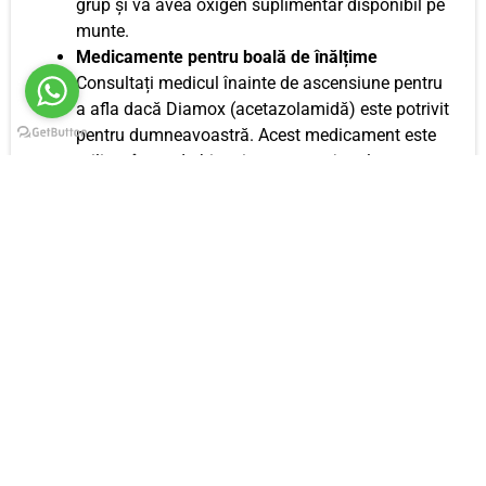
grup și va avea oxigen suplimentar disponibil pe
munte.
Medicamente pentru boală de înălțime
Consultați medicul înainte de ascensiune pentru
a afla dacă Diamox (acetazolamidă) este potrivit
pentru dumneavoastră. Acest medicament este
utilizat în mod obișnuit pentru a ajuta la
aclimatizarea pe Kilimanjaro. Medicul
dumneavoastră vă poate prescrie și vă poate
sfătui cu privire la dozaj.
Dezinfectant pentru mâini
Apa curentă nu este
întotdeauna disponibilă în tabără. Dezinfectantul
de mâini înainte de mese și după utilizarea
toaletei este esențial pentru igiena pe tot
parcursul drumeției.
Hârtie igienică și șervețele umede
Facilitățile de
pe munte variază în funcție de traseu. Luați
întotdeauna propriile provizii și împachetați toate
deșeurile în saci sigilați.