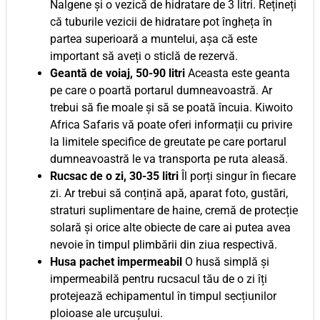
Nalgene și o vezică de hidratare de 3 litri. Rețineți
că tuburile vezicii de hidratare pot îngheța în
partea superioară a muntelui, așa că este
important să aveți o sticlă de rezervă.
Geantă de voiaj, 50-90 litri
Aceasta este geanta
pe care o poartă portarul dumneavoastră. Ar
trebui să fie moale și să se poată încuia. Kiwoito
Africa Safaris vă poate oferi informații cu privire
la limitele specifice de greutate pe care portarul
dumneavoastră le va transporta pe ruta aleasă.
Rucsac de o zi, 30-35 litri
Îl porți singur în fiecare
zi. Ar trebui să conțină apă, aparat foto, gustări,
straturi suplimentare de haine, cremă de protecție
solară și orice alte obiecte de care ai putea avea
nevoie în timpul plimbării din ziua respectivă.
Husa pachet impermeabil
O husă simplă și
impermeabilă pentru rucsacul tău de o zi îți
protejează echipamentul în timpul secțiunilor
ploioase ale urcușului.