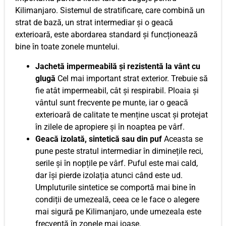
Kilimanjaro. Sistemul de stratificare, care combină un
strat de bază, un strat intermediar și o geacă
exterioară, este abordarea standard și funcționează
bine în toate zonele muntelui.
Jachetă impermeabilă și rezistentă la vânt cu
glugă
Cel mai important strat exterior. Trebuie să
fie atât impermeabil, cât și respirabil. Ploaia și
vântul sunt frecvente pe munte, iar o geacă
exterioară de calitate te menține uscat și protejat
în zilele de apropiere și în noaptea pe vârf.
Geacă izolată, sintetică sau din puf
Aceasta se
pune peste stratul intermediar în diminețile reci,
serile și în nopțile pe vârf. Puful este mai cald,
dar își pierde izolația atunci când este ud.
Umpluturile sintetice se comportă mai bine în
condiții de umezeală, ceea ce le face o alegere
mai sigură pe Kilimanjaro, unde umezeala este
frecventă în zonele mai joase.