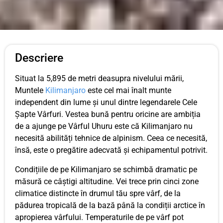
Descriere
Situat la 5,895 de metri deasupra nivelului mării,
Muntele
Kilimanjaro
este cel mai înalt munte
independent din lume și unul dintre legendarele Cele
Șapte Vârfuri. Vestea bună pentru oricine are ambiția
de a ajunge pe Vârful Uhuru este că Kilimanjaro nu
necesită abilități tehnice de alpinism. Ceea ce necesită,
însă, este o pregătire adecvată și echipamentul potrivit.
Condițiile de pe Kilimanjaro se schimbă dramatic pe
măsură ce câștigi altitudine. Vei trece prin cinci zone
climatice distincte în drumul tău spre vârf, de la
pădurea tropicală de la bază până la condiții arctice în
apropierea vârfului. Temperaturile de pe vârf pot