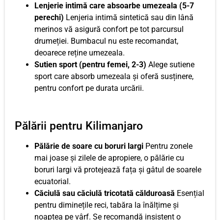
Lenjerie intimă care absoarbe umezeala (5-7
perechi)
Lenjeria intimă sintetică sau din lână
merinos vă asigură confort pe tot parcursul
drumeției. Bumbacul nu este recomandat,
deoarece reține umezeala.
Sutien sport (pentru femei, 2-3)
Alege sutiene
sport care absorb umezeala și oferă susținere,
pentru confort pe durata urcării.
Pălării pentru Kilimanjaro
Pălărie de soare cu boruri largi
Pentru zonele
mai joase și zilele de apropiere, o pălărie cu
boruri largi vă protejează fața și gâtul de soarele
ecuatorial.
Căciulă sau căciulă tricotată călduroasă
Esențial
pentru diminețile reci, tabăra la înălțime și
noaptea pe vârf. Se recomandă insistent o