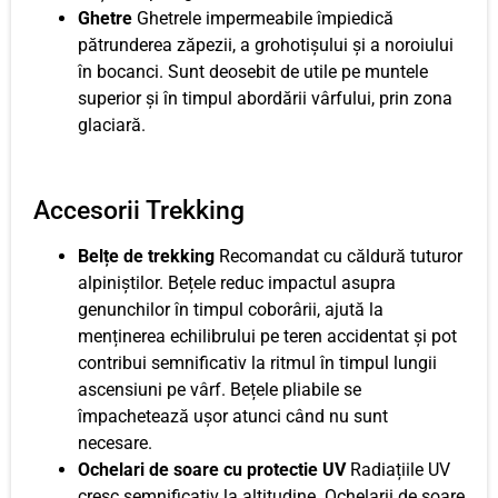
Ghetre
Ghetrele impermeabile împiedică
pătrunderea zăpezii, a grohotișului și a noroiului
în bocanci. Sunt deosebit de utile pe muntele
superior și în timpul abordării vârfului, prin zona
glaciară.
Accesorii Trekking
Belțe de trekking
Recomandat cu căldură tuturor
alpiniștilor. Bețele reduc impactul asupra
genunchilor în timpul coborârii, ajută la
menținerea echilibrului pe teren accidentat și pot
contribui semnificativ la ritmul în timpul lungii
ascensiuni pe vârf. Bețele pliabile se
împachetează ușor atunci când nu sunt
necesare.
Ochelari de soare cu protectie UV
Radiațiile UV
cresc semnificativ la altitudine. Ochelarii de soare