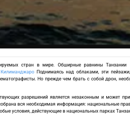
ируемых стран в мире. Обширные равнины Танзании
С
 Килиманджаро
Поднимаясь над облаками, эти пейзажи,
нематографисты. Но прежде чем брать с собой дрон, нео
ствующих разрешений является незаконным и может при
собрана вся необходимая информация: национальные прав
собые условия, действующие в национальных парках Танза