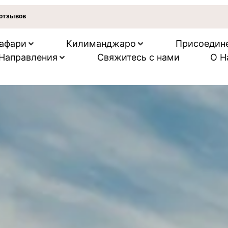
0 отзывов
сафари
Килиманджаро
Присоедине
 Направления
Свяжитесь с нами
О Н