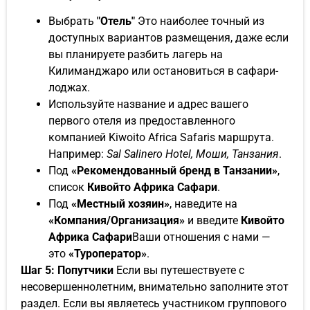
Выбрать
"Отель"
Это наиболее точный из
доступных вариантов размещения, даже если
вы планируете разбить лагерь на
Килиманджаро или остановиться в сафари-
лоджах.
Используйте название и адрес вашего
первого отеля из предоставленного
компанией Kiwoito Africa Safaris маршрута.
Например:
Sal Salinero Hotel, Моши, Танзания
.
Под
«Рекомендованный бренд в Танзании»
,
список
Кивойто Африка Сафари
.
Под
«Местный хозяин»
, наведите на
«Компания/Организация»
и введите
Кивойто
Африка Сафари
Ваши отношения с нами —
это
«Туроператор»
.
Шаг 5: Попутчики
Если вы путешествуете с
несовершеннолетним, внимательно заполните этот
раздел. Если вы являетесь участником группового