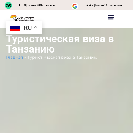
★ 5.0 | Более 200 отзывов
★ 4.9 | Более 100 отзывов
RU
Частное сафари
Присоединение к группе Safari
Танзания Направления
Свяжитесь с нами
Туристическая виза в
Танзанию
Главная
»
Туристическая виза в Танзанию