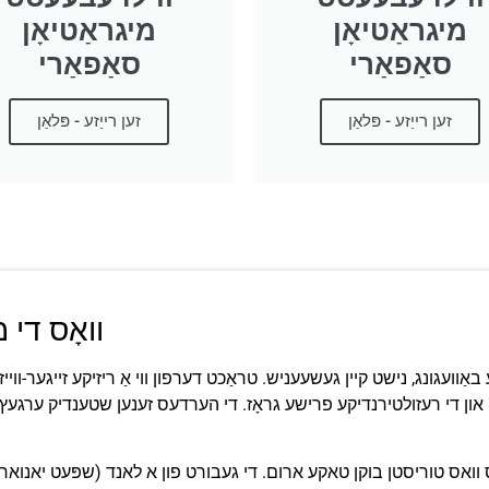
מיגראַטיאָן
מיגראַטיאָן
סאַפאַרי
סאַפאַרי
זען רייַזע - פּלאַן
זען רייַזע - פּלאַן
וואָס די 
 באַוועגונג, נישט קיין געשעעניש. טראַכט דערפון ווי אַ ריזיקע זייגער-וו
און די רעזולטירנדיקע פרישע גראָז. די הערדעס זענען שטענדיק ערגעץ; די פ
ואס טוריסטן בוקן טאקע ארום. די געבורט פון א לאנד (שפּעט יאנואר 