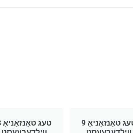
9 טעג טאַנזאַניאַ
8 טעג טאַ
ווילדעבעעסט
ווילדעבעעסט