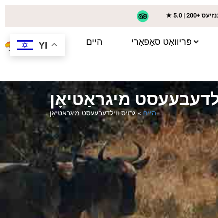
+ רעצענזיעס
פּריוואַט סאַפאַרי
היים
YI
ילדעבעעסט מיגראַטיאָן
היים
»
גרויס ווילדעבעעסט מיגראַטיאָן