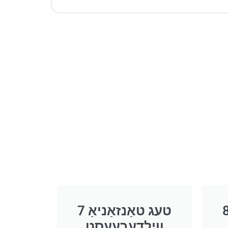
נזאַניאַ
7 טעג טאַנזאַניאַ
ווילדעבעעסט