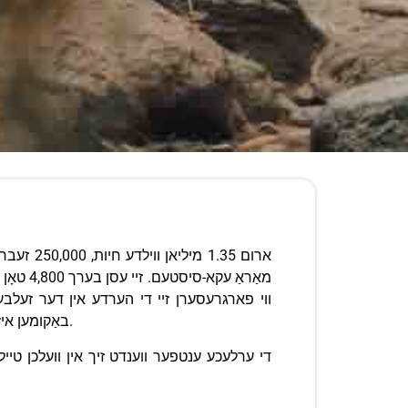
ארום .35
ווי פארגרעסערן זיי די הערדע אין דער זעלבער 
באַקומען איז אויך די מערסט שלעכט געענטפערטע אָנליין: ווען, פּונקט, זאָלט איר קומען זען די גרויסע ווילדע חיות מיגראַציע אין 2026.
די ערלעכע ענטפער ווענדט זיך אין וועלכן טייל 