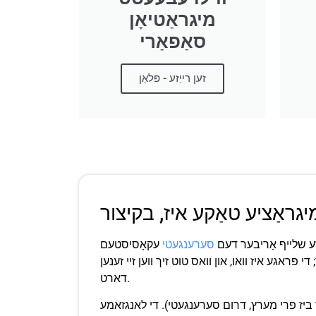
מיגראַטיאָן
סאַפאַרי
זען רייַזע - פּלאַן
מיגראַציע טאַקע איז, בקיצור
ייזע שלייף אַריבער דעם
סערענגעטי
עקאָסיסטעם
ראגע איז וואו, און וואס טוט זיך ווען זיי זענען
דארט.
ביז פרי מערץ, דרום סערענגעטי). די לאנגזאמע