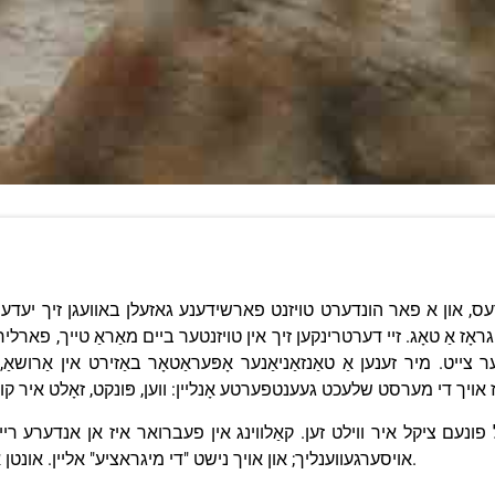
1 מיליאן ווילדע חיות, 250,000 זעברעס, און א פאר הונדערט טויזנט פארשידענע גאזעלן באו
צייט. מיר זענען אַ טאַנזאַניאַנער אָפּעראַטאָר באַזירט אין אַרושא
פונעם ציקל איר ווילט זען. קאַלווינג אין פעברואר איז אן אנדערע רייז
אויסערגעווענליך; און אויך נישט "די מיגראציע" אליין. אונטן איז וואס מיר זאגן אונזערע קליענטן איידער זיי בוקן.