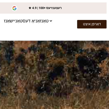
★ 4.9 | 100+ רעצענזיעס
טאַנזאַניאַ דעסטאַניישאַנז
דאַרפן איצט