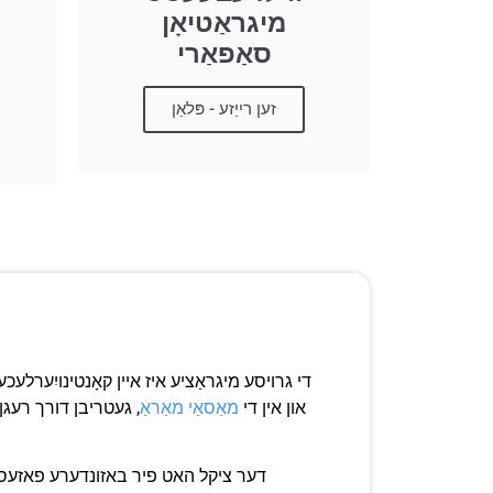
מיגראַטיאָן
סאַפאַרי
זען רייַזע - פּלאַן
די גרויסע מיגראַציע איז איין קאָנטינויִערלעכע
און אין די
מאַסאַי מאַראַ
, געטריבן דורך רעגן 
דער ציקל האט פיר באזונדערע פאזעס ו