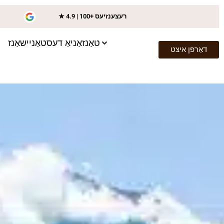
★ 4.9 | 100+ רעצענזיעס
טאַנזאַניאַ דעסטאַניישאַנז
דאַרפן איצט