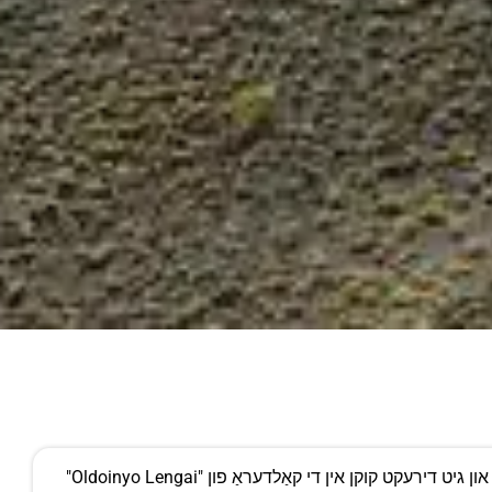
ל און גיט דירעקט קוקן אין די קאַלדעראַ פון