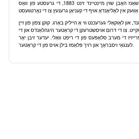
טאַנזאַניאַ ס בלויז אַפישאַלי-סערטאַפייד אַקטיוו ווולקאַן, און די וועלט 'ס בלויז קאַרבאָנאַטיטע ווולקאַן; רעקאָרדס פון יראַפּשאַנז האָבן שוין מיינטיינד זינט 1883, די גרעסטע פון ​​וואָס
, און לאָוקאַלי גערעכנט ווי אַ הייליק באַרג. קוקן צפון פון זייַן
יזיז די מערב סלאָפּעס פון די ריפט וואַלי. יעדער זיבן יאָר
לענגאַי ויסבראָך און רויך פּלאַמז בילן אויס פון די קראַטער.