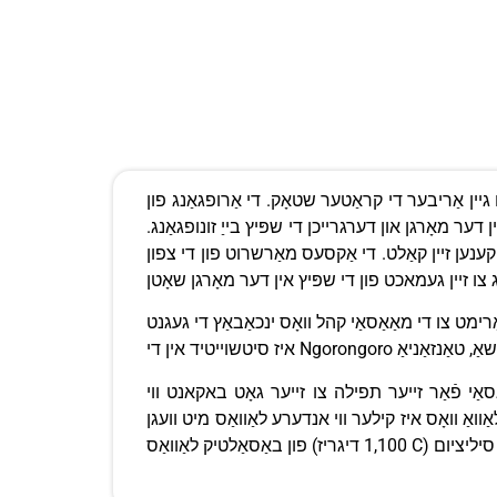
ק. די אַרופגאַנג פון Oldoinyo Lengai איז פארלאנגט ווייַל פון די דייטיים היץ, פעלן פון וואַסער, אַראָפאַנג און ומפּאַסיק
 דער מאָרגן און דערגרייכן די שפּיץ בייַ זונופגאַנג.
ג קענען זיין קאַלט. די אַקסעס מאַרשרוט פון די צפון
י מאַאַסאַי קהל וואָס ינכאַבאַץ די געגנט, Mountain אָל'דאָיניאָ לענגאַי
זייער גאָט באקאנט ווי NGAI. אָל'דאָיניאָ לענגאַי איז דער איינציקער
נדערע לאַוואַס מיט וועגן (510 דיגריז C) קאַמפּערד צו די טעמפּעראַטורעס