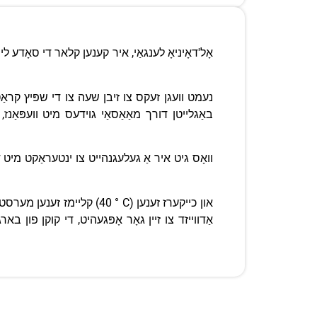
באַגלייטן דורך מאַאַסאַי גוידעס מיט וועפּאַנז,
קליימז זענען מערסטנס אָר
אַדווייזד צו זיין גאָר אָפּגעהיט, די קוקן פון בא