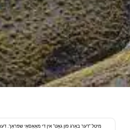
"Oldoinyo Lengai" מיטל "דער באַרג פון גאָט" אין די מאַאַסאַי שפּראַך