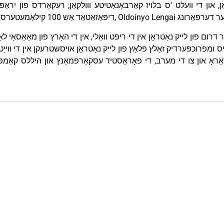
Oldoinyo Le טרעקינג איינער פון די בעסטער דערפאַרונג
רום פון לייק נאַטראָן אין די ריפט וואַלי, אין די האַרץ פון מאַאַסאַי לאַנד
ַראָ און צו די מערב, די פאָראַסטיד עסקאַרפּמאַנץ און היללס קאַמפּרי