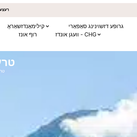
★ 5.0 | 200
גרופע דזשוינינג סאַפאַרי
קילימאַנדזשאַראָ
וועגן אונדז - CHG
רוף אונז
yo Lengai
o Lengai