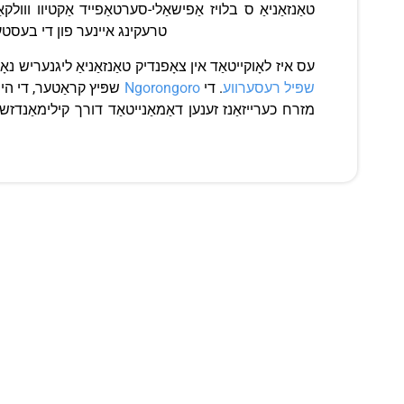
דיפּאַזאַטאַד אַש 100 קילאָמעטערס אַוועק אין לאָליאָנדאָ אויף די קעניאַן גרענעץ צו די נאָרטוועסט, ngai
עס איז לאָוקייטאַד אין צאָפנדיק טאַנזאַניאַ ליגנעריש נאָר ד
Ngorongoro שפּיל רעסערווע
. די
שפּיץ קראַטער, די הייס ומפרוכפּערדיק זאַלץ פלאַץ פון לייק נאַטראָן אויסשטרעקן אין די ווייַטקייט. צו די דרום אויסשטרעקן די קראַטער היגהלאַנדס און די
מזרח כערייזאַנז זענען דאַמאַנייטאַד דורך קילימאַנדזשא