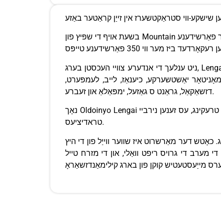
בשעת אויף די שפּיץ פון Mountain אָל'דאָיניאָ לענגאַי, איר קענען קלאר די סאָדע לייק נאַטראָן וואָס אַקאַמאַדייץ און באשטייט פון גוט נעסטינג זייטלעך פֿאַר פאַרשידענע
ניט ענלעך די אנדערע צוויי העכסטן בערג, Lengai נעמט וועגן זעקס צו זיבן שעה צו די שפּיץ קראַטער. דער באַרג איז אויך אַן אידעאל אָרט פֿאַר אַ ארבעטן סאַפאַרי
 מאָניטאָר יאַשטשערקע, כיענאַז, לייב, לעמפּערט,
דזשאַקאַל, גראַנט ס גאַזעל, ימפּאַלאַ און זעברע.
נאָך Oldoinyo Lengai טרעקינג, עס זענען נירביי Maasai BOMAS וואָס גיט איר אַ געלעגנהייט צו ינטעראַקט מיט די ינדידזשאַנאַס לערנען זייער קאַלטשערז, טאַבו און
טראדיציעס.
וט איז שווער ווייַל פון די היץ (40 ° C) און כייקערז זענען
ין די מערב די גרויס ריפט וואַלי, און די מזרח טייל