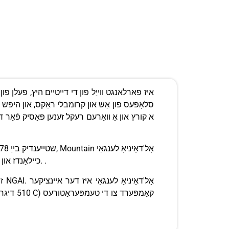
סלאָפּעס פון אַש און קרומבלי ראַקס, און היפּש היי
א קורץ און אַ וואַרעם רעקל זענען פּאַסיק פֿאַר די
איז סיטשוייטיד אין די Ngorongoro כיילאַנדז און די אפריקאנער ריפט וואַלי וועגן 120 קילאָמעטערס נאָרטוועסט פון אַרושאַ, טאַנזאַניאַ. .
זי