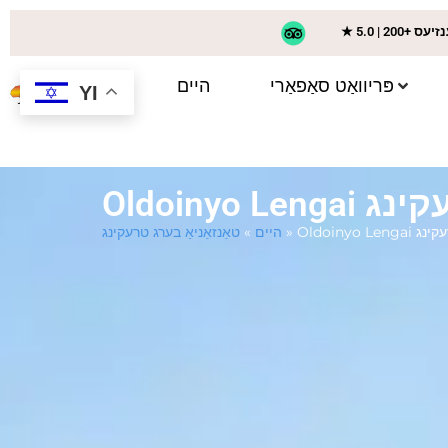
+ רעצענזיעס
פּריוואַט סאַפאַרי
היים
YI
Oldoin טרעקינג
Oldoiny טרעקינג
»
היים
»
טאַנזאַניאַ בערג טרעקינג