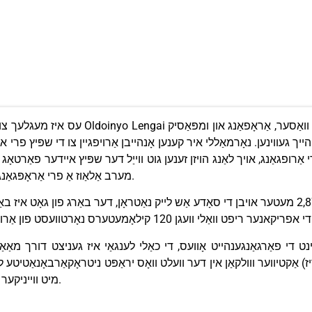
עס איז מעגלעך צו גיין אַריבער די קראַטער שטאָ
ך געווינען. נאָרמאַללי איר קענען אָנהייבן אַרויפגיין צו די שפּיץ פרי אין
 אַרופגאַנג, אויך לאַנג הויזן זענען גוט ווייַל דער שפּיץ איידער פאַרטאָ
מערב אַלאַוז אַ פרי אַראָפּגאַנג צו זיין געמאכט פון די שפּיץ אין דער מאָרגן שאָטן.
שטייענדיק בייַ 2,878 מעטער אויבן די סאָדע אַש לייק נאַטראָן, דער באַרג פון גאָט איז באַרימט צו ד
נט די פאַרגאַנגענהייט אָוועס, די כאַלי לענגאַי איז געניצט דורך מאַאַסאַי פֿאַר זייער תפילה צו 
אַקטיווער ווולקאַן אין דער וועלט וואָס יראַפּט ניטראָקאַרבאָנאַטיטע לאַוואַ וואָס איז קילער ווי א
פון באַסאַלטיק לאַוואַס (1,100 דיגריז C) מיט ווייניקער סיליציום.