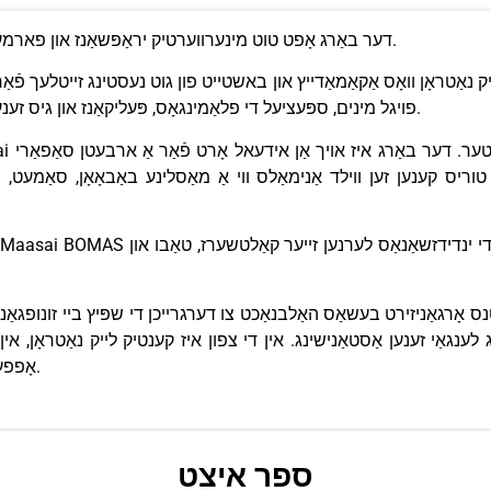
דער באַרג אָפט טוט מינערווערטיק יראַפּשאַנז און פארמען שישקע-ווי סטראַקטשערז אין זייַן קראַטער באַזע.
פויגל מינים, ספּעציעל די פלאַמינגאָס, פּעליקאַנז און גיס זענען רעקאָרדעד ביז מער ווי 350 פאַרשידענע טייפּס.
 טוריס קענען זען ווילד אַנימאַלס ווי אַ מאַסלינע באַבאָאָן, סאַמעט,
גאַניזירט בעשאַס האַלבנאַכט צו דערגרייכן די שפּיץ ביי זונופגאַנג. כאָטש דער מאַרשר
רג לענגאַי זענען אַסטאַנישינג. אין די צפון איז קענטיק לייק נאַטראָן, א
אָפפערס מייַעסטעטיש קוקן פון בארג קילימאַנדזשאַראָ.
ספר איצט