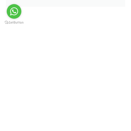
4 טעג נייַערערע סאַפאַרי פֿון
זאַנזיבאַר