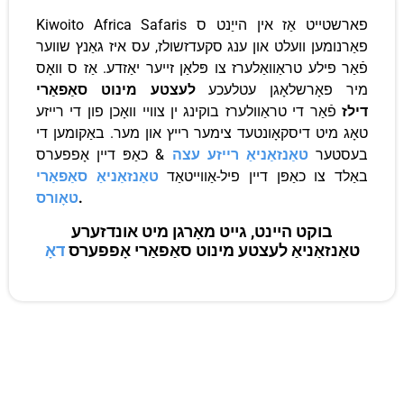
Kiwoito Africa Safaris פארשטייט אַז אין הייַנט ס
פאַרנומען וועלט און ענג סקעדזשולז, עס איז גאַנץ שווער
פֿאַר פילע טראַוואַלערז צו פּלאַן זייער יאַזדע. אַז ס וואָס
מיר פאָרשלאָגן עטלעכע
לעצטע מינוט סאַפאַרי
דילז
פֿאַר די טראַוולערז בוקינג ין צוויי וואָכן פון די רייזע
טאָג מיט דיסקאָונטעד צימער רייץ און מער. באַקומען די
בעסטער
טאַנזאַניאַ רייזע עצה
& כאַפּ דיין אָפפערס
באַלד צו כאַפּן דיין פיל-אַווייטאַד
טאַנזאַניאַ סאַפאַרי
.
טאָורס
בוקט היינט, גייט מאָרגן מיט אונדזערע
טאַנזאַניאַ לעצטע מינוט סאַפאַרי אָפפערס
דאָ