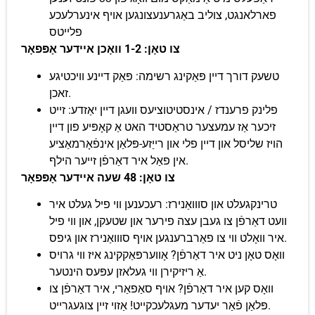
פארלאנגט, צוליב באַגרענעצונגען אויף אינערלעכע
פלייטס
צו טאָן: 1-2 וואָכן איידער אָפּפאָר
טשעק דורך דיין פּאַקינג רשימה: פּאַק דיינע וויכטיגע
זאכן.
פלינק פרענדז / אינסטיטוציעס וועגן דיין יאַזדע: זייט
זיכער אַז עמעצער טראַסטיד האט אַ קאָפּיע פון ​​דיין
הויז שליסל און דיין פלי און רייַזע-פּלאַן אינפֿאָרמאַציע
אין פאַל איר דאַרפֿן זייער הילף.
צו טאָן: 48 שעה איידער אָפּפאָר
טרינקגעלט און סווואַנירז: רעכענען ווי פיל געלט איר
וועט דאַרפֿן צו געבן עצה פירער און שטעקן, און ווי פיל
איר וואָלט ווי צו פאַרברענגען אויף סווואַנירז און גיפס.
וואָס טאָן ניט איר דאַרפֿן? אָווערפּאַקקינג איז ווי גרויס
אַ ריזיקירן ווי געלאזן עפּעס הינטער.
וואָס קען איר דאַרפֿן? אויף סאַפאַרי, איר דאַרפֿן צו
פּלאַן פֿאַר יעדער מעגלעכקייט! אַזוי זיין צוגעגרייט.