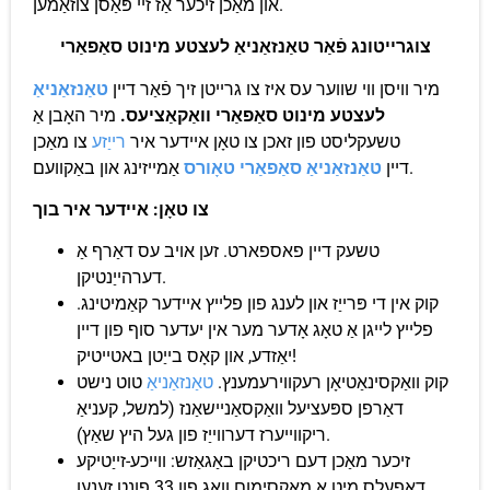
און מאַכן זיכער אַז זיי פּאַסן צוזאַמען.
צוגרייטונג פֿאַר טאַנזאַניאַ לעצטע מינוט סאַפאַרי
מיר וויסן ווי שווער עס איז צו גרייטן זיך פֿאַר דיין
טאַנזאַניאַ
לעצטע מינוט סאַפאַרי וואַקאַציעס.
מיר האָבן אַ
טשעקליסט פון זאכן צו טאָן איידער איר
רייַזע
צו מאַכן
אַמייזינג און באַקוועם.
דיין
טאַנזאַניאַ סאַפאַרי טאָורס
צו טאָן: איידער איר בוך
טשעק דיין פאספארט. זען אויב עס דאַרף אַ
דערהייַנטיקן.
קוק אין די פּרייַז און לענג פון פלייץ איידער קאַמיטינג.
פלייץ לייגן אַ טאָג אָדער מער אין יעדער סוף פון דיין
יאַזדע, און קאָס בייַטן באטייטיק!
קוק וואַקסינאַטיאָן רעקווירעמענץ.
טאַנזאַניאַ
טוט נישט
דאַרפן ספּעציעל וואַקסאַניישאַנז (למשל, קעניאַ
ריקווייערז דערווייַז פון געל היץ שאַץ).
זיכער מאַכן דעם ריכטיקן באַגאַזש: ווייכע-זייַטיקע
דאַפעלס מיט אַ מאַקסימום וואָג פון 33 פונט זענען