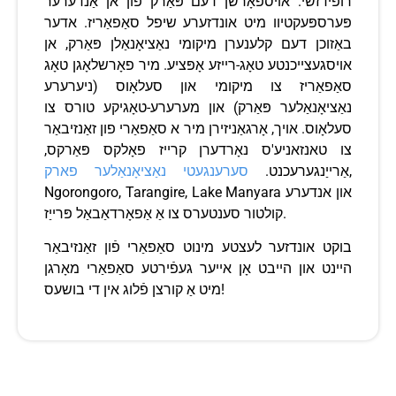
רופידזשי. אויספאָרשן דעם פּאַרק פון אן אַנדערער
פּערספּעקטיוו מיט אונדזערע שיפל סאַפאַריז. אדער
באַזוכן דעם קלענערן מיקומי נאַציאָנאַלן פּאַרק, אן
אויסגעצייכנטע טאָג-רייזע אָפּציע. מיר פאָרשלאָגן טאָג
סאַפאַריז צו מיקומי און סעלאָוס (ניערערע
נאַציאָנאַלער פּאַרק) און מערערע-טאָגיקע טורס צו
סעלאָוס. אויך, אָרגאַניזירן מיר א סאַפאַרי פון זאַנזיבאַר
צו טאנזאניע'ס נאָרדערן קרייז פאָלקס פּאַרקס,
,
אַרייַנגערעכנט.
סערענגעטי נאַציאָנאַלער פארק
Ngorongoro, Tarangire, Lake Manyara און אנדערע
קולטור סענטערס צו אַ אַפאָרדאַבאַל פּרייַז.
בוקט אונדזער לעצטע מינוט סאַפאַרי פֿון זאַנזיבאַר
היינט און הייבט אָן אייער געפֿירטע סאַפאַרי מאָרגן
מיט אַ קורצן פֿלוג אין די בושעס!