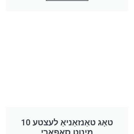
10 טאָג טאַנזאַניאַ לעצטע
מינוט סאַפאַרי