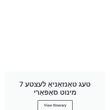
7 טעג טאַנזאַניאַ לעצטע
מינוט סאַפאַרי
View Itinerary