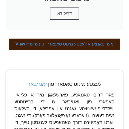
דריק דא
View מער טאַנזאַניאַ לעצטע מינוט סאַפאַרי ייטינערעריז
לעצטע מינוט סאַפאַרי פֿון
זאַנזיבאַר
פאר דרום טאנזאניע, פאָרשלאָגן מיר א פלי-אין
סאַפאַרי פון זאַנזיבאַר צו די ברייטסטע
וויילדלייף-געשיצטע געגנט אין אפריקע, די סעלאָוס
געים רעזערוו (ניערערע נאַציאָנאַלער פּאַרק). די געגנט
ווערט דאָמינירט דורך טאנזאניע'ס לענגסטן טייך, די