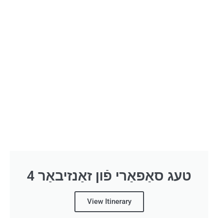
4 טעג סאַפאַרי פֿון זאַנזיבאַר
View Itinerary