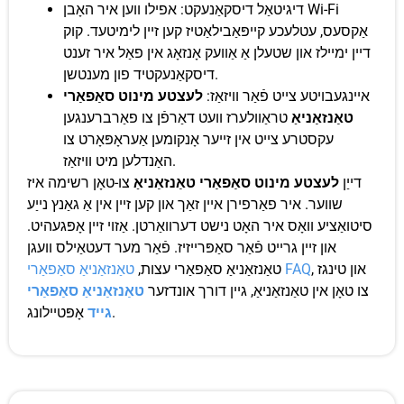
דיגיטאַל דיסקאַנעקט: אפילו ווען איר האָבן Wi-Fi
אַקסעס, עטלעכע קייפּאַבילאַטיז קען זיין לימיטעד. קוק
דיין ימיילז און שטעלן אַ אַוועק אָנזאָג אין פאַל איר זענט
דיסקאַנעקטיד פון מענטשן.
איינגעבויטע צייט פֿאַר וויזאַז:
לעצטע מינוט סאַפאַרי
טאַנזאַניאַ
טראַוולערז וועט דאַרפֿן צו פאַרברענגען
עקסטרע צייט אין זייער אָנקומען אַעראָפּאָרט צו
האַנדלען מיט וויזאַז.
דייַן
לעצטע מינוט סאַפאַרי טאַנזאַניאַ
צו-טאָן רשימה איז
שווער. איר פאַרפירן איין זאַך און קען זיין אין אַ גאַנץ נייַע
סיטואַציע וואָס איר האָט נישט דערוואַרטן. אַזוי זיין אָפּגעהיט.
און זיין גרייט פֿאַר סאַפּרייזיז. פֿאַר מער דעטאַילס וועגן
, און טינגז
טאַנזאַניאַ סאַפאַרי FAQ
טאַנזאַניאַ סאַפאַרי עצות,
צו טאָן אין טאַנזאַניאַ, גיין דורך אונדזער
טאַנזאַניאַ סאַפאַרי
אָפּטיילונג.
גייד