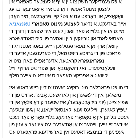
אַ פּלוצעמדיקער חשק צו גיין אויף אַ לעצטער סאַפאַרי אין
לעצטן מינוט? אפשר דאַרפט איר אַ זאַנזיבאַר ברעג
וואַקאַציע, און דאַרפט עס איצט? קיין פּראָבלעם, מיר האָבן
אייך באדעקט. אונדזער
לעצטע מינוט סאַפאַרי
טאַנזאַניאַ
מיינט אז אין בלויז א פאר וואכן, קענט איר שפאצירן דורך די
מאסאי לאנד און טרינקען ריין וואסער פון קילימאנדזשארא
קוואלן אויף אן אומפארגעסלעכן רייזע, באטראכטנדיג די
פראכט פון די גרויסע ריפט טאל, די סערענגעטי, אדער די
נגאראנגארא קראַטער, אדער אפילו פארן מיט א
וועלאָסיפּעד... זאג דזשאַמבאָ! און שפרינגט ארויף ווייל
קיוואיטאָ אפריקע סאַפאַריס איז דא צו אייער הילף!
די הויפּט פּראָבלעם מיט בוקינג נאָענט צו דיין רייזע דאַטע איז
מעגלעך אין די לאַגערן און לאַדזשעס. אָבער, אַרויס פון די
שפּיץ צייטן (יוני ביז אָקטאָבער), איז שטענדיק דאָ פּלאַץ אין די
שפּיץ לאַגערן, ווייל עס זענען קאַנסאַליישאַנז, און געוויינטלעך,
געסט בלייבן אין אַ סאַפאַרי פאַרמאָג בלויז פֿאַר אַ פּאָר נעכט
איידער זיי גייען ווייטער צו אַן אַנדערער. עס איז נאָר אַ ענין פון
געפֿינען די בנימצא דאַטעס אין פאַרשידענע פּראָפּערטיעס