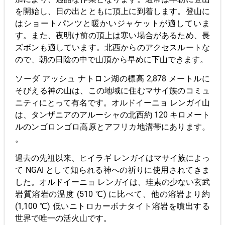
を開始し、日の出とともに頂上に到着します。登山に
はショートパンツと暖かいジャケットが適していま
す。また、夜明け前の頂上は寒い場合があるため、長
ズボンも適しています。北西からのアクセスルートな
ので、朝の日陰の中で山頂から早めに下山できます。
ソーダ アッシュ ナトロン湖の標高 2,878 メートルに
そびえる神の山は、この地域に住むマサイ族のコミュ
ニティにとって有名です。オルドイーニョ レンガイ山
は、タンザニアのアルーシャの北西約 120 キロメート
ルのンゴロンゴロ高原とアフリカ地溝帯にあります。
。
過去の先祖以来、ヒイラギ レンガイはマサイ族によっ
て NGAI として知られる神への祈りに使用されてきま
した。オルドイーニョ レンガイは、珪素の少ない玄武
岩質溶岩の温度 (510 ℃) に比べて、他の溶岩より約
(1,100 ℃) 低いニトロカーボナタイト溶岩を噴出する
世界で唯一の活火山です。