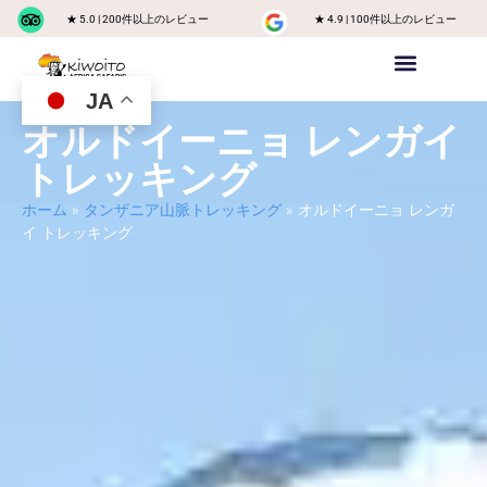
★ 5.0 | 200件以上のレビュー
★ 4.9 | 100件以上のレビュー
JA
プライベートサファリ
キリマンジャロ山
Safariに参加するグループ
タンザニアの目的地
お問い合わせ
私たちに関しては
オルドイーニョ レンガイ
トレッキング
ホーム
»
タンザニア山脈トレッキング
»
オルドイーニョ レンガ
イ トレッキング