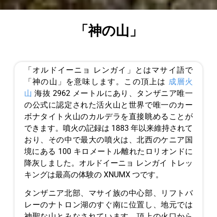
「神の山」
「オルドイーニョ レンガイ」とはマサイ語で
「神の山」を意味します。この頂上は
成層火
山
海抜 2962 メートルにあり、タンザニア唯一
の公式に認定された活火山と世界で唯一のカー
ボナタイト火山のカルデラを直接眺めることが
できます。噴火の記録は 1883 年以来維持されて
おり、その中で最大の噴火は、北西のケニア国
境にある 100 キロメートル離れたロリオンドに
降灰しました。オルドイーニョ レンガイ トレッ
キングは最高の体験の XNUMX つです。
タンザニア北部、マサイ族の中心部、リフトバ
レーのナトロン湖のすぐ南に位置し、地元では
神聖な山とみなされています。頂上の火口から