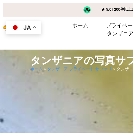
★ 5.0 | 200件
ホーム
プライベー
JA
タンザニ
タンザニアの写真サ
ホーム
»
タンザニア プライベート サファリ
»
タンザニ