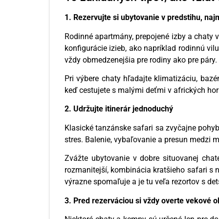
1. Rezervujte si ubytovanie v predstihu, naj
Rodinné apartmány, prepojené izby a chaty v
konfigurácie izieb, ako napríklad rodinnú vi
vždy obmedzenejšia pre rodiny ako pre páry.
Pri výbere chaty hľadajte klimatizáciu, baz
keď cestujete s malými deťmi v afrických ho
2. Udržujte itinerár jednoduchý
Klasické tanzánske safari sa zvyčajne pohy
stres. Balenie, vybaľovanie a presun medzi m
Zvážte ubytovanie v dobre situovanej chate
rozmanitejší, kombinácia kratšieho safari s
výrazne spomaľuje a je tu veľa rezortov s de
3. Pred rezerváciou si vždy overte vekové