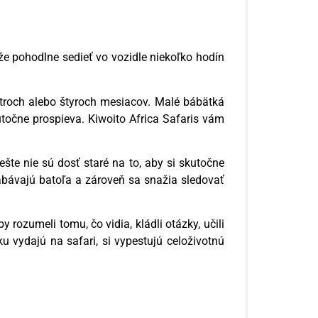
áže pohodlne sedieť vo vozidle niekoľko hodín
 troch alebo štyroch mesiacov. Malé bábätká
točne prospieva. Kiwoito Africa Safaris vám
ešte nie sú dosť staré na to, aby si skutočne
, zabávajú batoľa a zároveň sa snažia sledovať
 rozumeli tomu, čo vidia, kládli otázky, učili
u vydajú na safari, si vypestujú celoživotnú