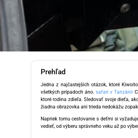
Prehľad
Jedna z najčastejších otázok, ktoré Kiwoit
všetkých prípadoch áno.
safari v Tanzánii
Ce
ktoré rodina zdieľa. Sledovať svoje dieťa, a
žiadna obrazovka ani trieda nedokážu zopak
Napriek tomu cestovanie s deťmi si vyžaduje
vedieť, od výberu správneho veku až po výber