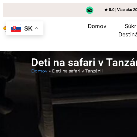
★ 5.0 | Viac ako 2
Domov
Súkr
SK
Destiná
Deti na safari v Tanzá
Domov
»
Deti na safari v Tanzánii