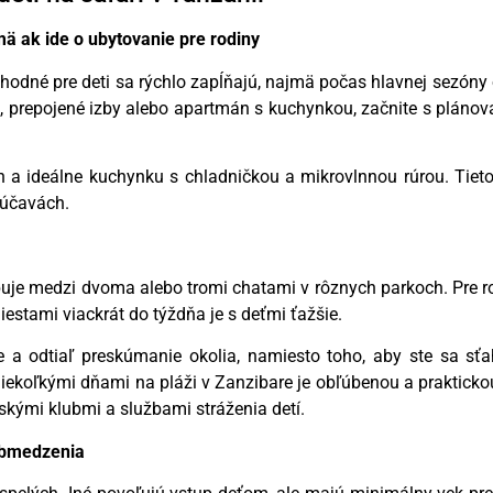
mä ak ide o ubytovanie pre rodiny
hodné pre deti sa rýchlo zapĺňajú, najmä počas hlavnej sezóny o
lu, prepojené izby alebo apartmán s kuchynkou, začnite s pláno
én a ideálne kuchynku s chladničkou a mikrovlnnou rúrou. Tiet
rúčavách.
buje medzi dvoma alebo tromi chatami v rôznych parkoch. Pre r
iestami viackrát do týždňa je s deťmi ťažšie.
 a odtiaľ preskúmanie okolia, namiesto toho, aby ste sa sťa
 niekoľkými dňami na pláži v Zanzibare je obľúbenou a praktick
tskými klubmi a službami stráženia detí.
 obmedzenia