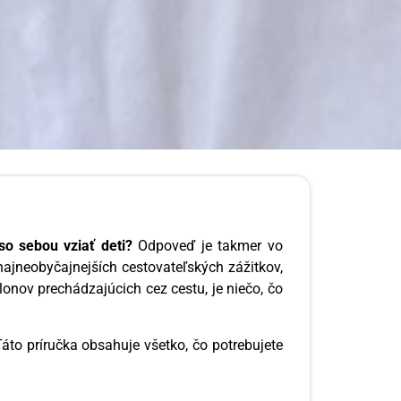
o sebou vziať deti?
Odpoveď je takmer vo
najneobyčajnejších cestovateľských zážitkov,
lonov prechádzajúcich cez cestu, je niečo, čo
áto príručka obsahuje všetko, čo potrebujete