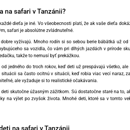
 na safari v Tanzánii?
aždé dieťa je iné. Vo všeobecnosti platí, že ak vaše dieťa dok
m, safari je absolútne zvládnuteľné.
 dobre vyžívajú. Mnoho rodín si so sebou berie bábätká už od
bujúceho sa vozidla, čo vám pri dlhých jazdách v prírode sku
edačku, takže to nemusí byť prekážkou.
a od jedného do troch rokov, keď deti už prespávajú všetko, ale 
o situácii sa často ocitnú v situácii, keď robia viac vecí naraz
eľné, ale vyžaduje si to realistické očakávania.
e deti skutočne úžasným zážitkom. Sú dostatočne staré na to, aby
ky na výlet po zvyšok života. Mnohé deti, ktoré sa v tomto vek
deti na safari v Tanzánii