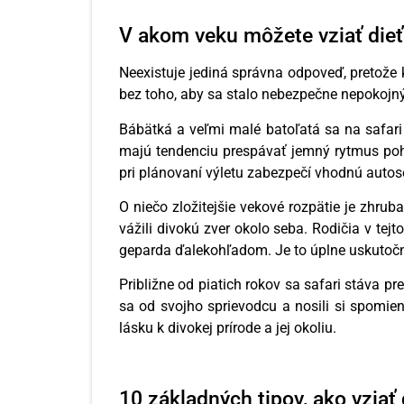
V akom veku môžete vziať dieťa
Neexistuje jediná správna odpoveď, pretože k
bez toho, aby sa stalo nebezpečne nepokojný
Bábätká a veľmi malé batoľatá sa na safari
majú tendenciu prespávať jemný rytmus pohy
pri plánovaní výletu zabezpečí vhodnú autos
O niečo zložitejšie vekové rozpätie je zhrub
vážili divokú zver okolo seba. Rodičia v tejt
geparda ďalekohľadom. Je to úplne uskutočnit
Približne od piatich rokov sa safari stáva pr
sa od svojho sprievodcu a nosili si spomien
lásku k divokej prírode a jej okoliu.
10 základných tipov, ako vziať 