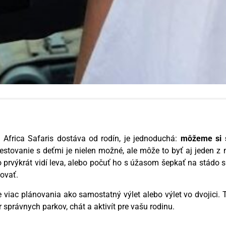
o Africa Safaris dostáva od rodín, je jednoduchá:
môžeme si s
stovanie s deťmi je nielen možné, ale môže to byť aj jeden z 
ko prvýkrát vidí leva, alebo počuť ho s úžasom šepkať na stádo s
ovať.
 viac plánovania ako samostatný výlet alebo výlet vo dvojici. T
 správnych parkov, chát a aktivít pre vašu rodinu.