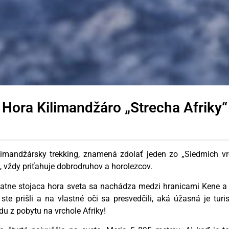
Hora Kilimandžáro „Strecha Afriky“
limandžársky trekking, znamená zdolať jeden zo „Siedmich vr
é, vždy priťahuje dobrodruhov a horolezcov.
atne stojaca hora sveta sa nachádza medzi hranicami Kene a T
ste prišli a na vlastné oči sa presvedčili, aká úžasná je turi
u z pobytu na vrchole Afriky!