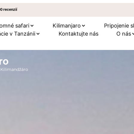
00 recenzií
omné ​​safari
Kilimanjaro
Pripojenie s
cie v Tanzánii
Kontaktujte nás
O nás
ro
 Kilimandžáro