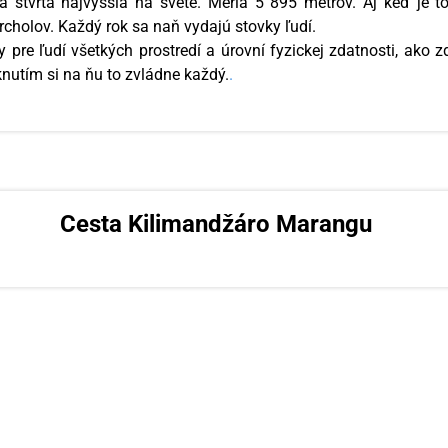
a štvrtá najvyššia na svete. Meria 5 895 metrov. Aj keď je t
rcholov. Každý rok sa naň vydajú stovky ľudí.
 pre ľudí všetkých prostredí a úrovní fyzickej zdatnosti, ako 
knutím si na ňu to zvládne každý.
.
Cesta Kilimandžáro Marangu