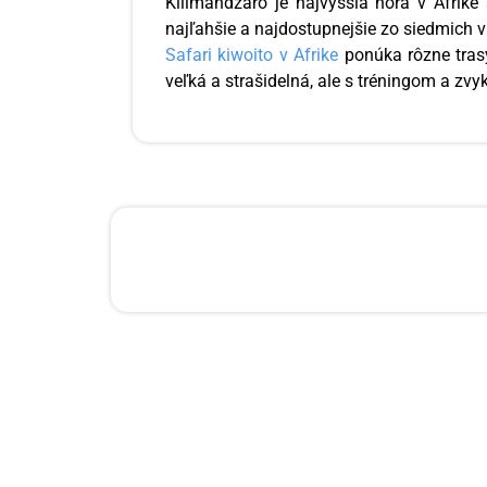
Kilimandžáro je najvyššia hora v Afrike 
najľahšie a najdostupnejšie zo siedmich v
Safari kiwoito v Afrike
ponúka rôzne trasy
veľká a strašidelná, ale s tréningom a zvy