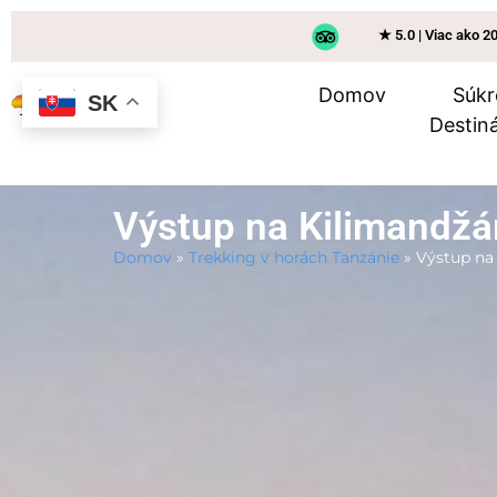
★ 5.0 | Viac ako 2
Domov
Súkr
SK
Destiná
Výstup na Kilimandžá
Domov
»
Trekking v horách Tanzánie
»
Výstup na