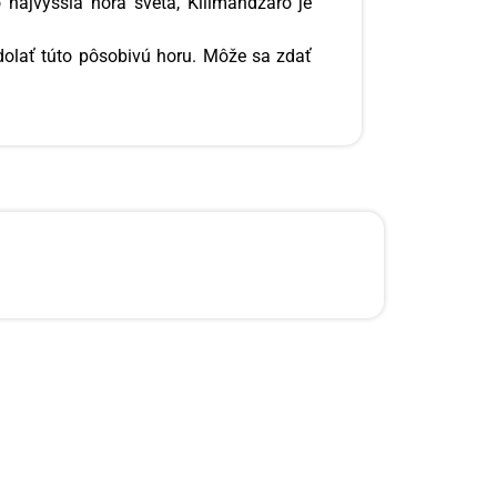
o najvyššia hora sveta, Kilimandžáro je
zdolať túto pôsobivú horu. Môže sa zdať