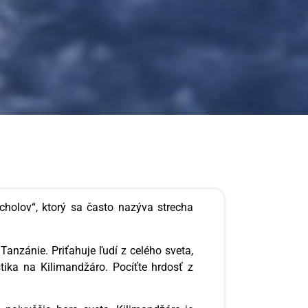
cholov“, ktorý sa často nazýva strecha
anzánie. Priťahuje ľudí z celého sveta,
stika na Kilimandžáro. Pocíťte hrdosť z