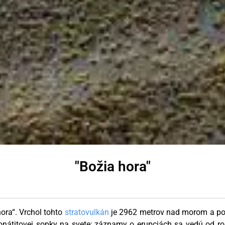
"Božia hora"
ora“. Vrchol tohto
stratovulkán
je 2962 metrov nad morom a posk
rbonátitovej sopky na svete; záznamy o erupciách sa vedú od r