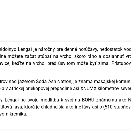
Oldoinyo Lengai je náročný pre denné horúčavy, nedostatok vo
lne môžete začať stúpať na vrchol skoro ráno a dosiahnuť vrc
havice, keďže na vrchol pred úsvitom môže byť zima. Prístup
trov nad jazerom Soda Ash Natron, je známa masajskej komunite
a v africkej priekopovej prepadline asi XNUMX kilometrov seve
ly Lengai na svoju modlitbu k svojmu BOHU známemu ako NGA
titovú lávu, ktorá je chladnejšia ako iné lávy asi o (510 stupňo
vom kremíka.