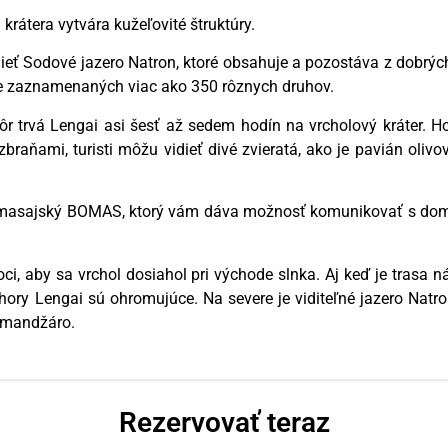
krátera vytvára kužeľovité štruktúry.
idieť Sodové jazero Natron, ktoré obsahuje a pozostáva z dobrýc
 je zaznamenaných viac ako 350 rôznych druhov.
ôr trvá Lengai asi šesť až sedem hodín na vrcholový kráter. H
raňami, turisti môžu vidieť divé zvieratá, ako je pavián olivový
ý masajský BOMAS, ktorý vám dáva možnosť komunikovať s domo
i, aby sa vrchol dosiahol pri východe slnka. Aj keď je trasa n
ory Lengai sú ohromujúce. Na severe je viditeľné jazero Natro
imandžáro.
Rezervovať teraz