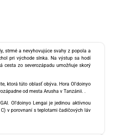
dy, strmé a nevyhovujúce svahy z popola a
hol pri východe slnka. Na výstup sa hodí
ová cesta zo severozápadu umožňuje skorý
, ktorá túto oblasť obýva. Hora Ol'doinyo
rozápadne od mesta Arusha v Tanzánii. .
I. Ol'doinyo Lengai je jedinou aktívnou
v C) v porovnaní s teplotami čadičových láv