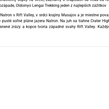
rozápade, Oldoinyo Lengai Trekking jeden z najlepších zážitkov
 Natron v Rift Valley, v srdci krajiny Masajov a je miestne po
e pusté soľné pláne jazera Natron. Na juh sa tiahne Crater Hi
nené zrázy a kopce tvoria západné svahy Rift Valley. Každ