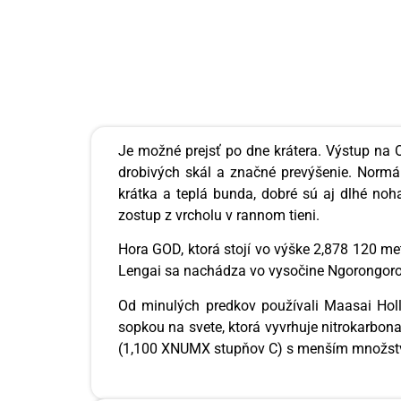
Je možné prejsť po dne krátera. Výstup na 
drobivých skál a značné prevýšenie. Normá
krátka a teplá bunda, dobré sú aj dlhé no
zostup z vrcholu v rannom tieni.
Hora GOD, ktorá stojí vo výške 2,878 120 me
Lengai sa nachádza vo vysočine Ngorongoro 
Od minulých predkov používali Maasai Hol
sopkou na svete, ktorá vyvrhuje nitrokarbona
(1,100 XNUMX stupňov C) s menším množst