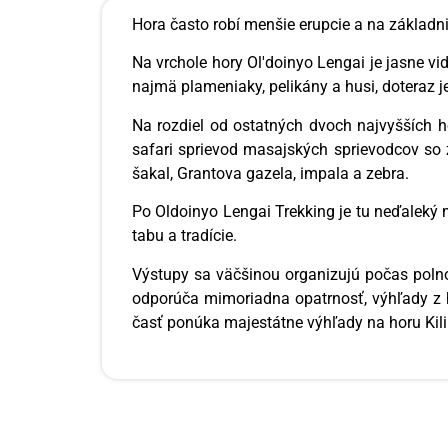
Hora často robí menšie erupcie a na základni 
Na vrchole hory Ol'doinyo Lengai je jasne v
najmä plameniaky, pelikány a husi, doteraz
Na rozdiel od ostatných dvoch najvyšších h
safari sprievod masajských sprievodcov so zb
šakal, Grantova gazela, impala a zebra.
Po Oldoinyo Lengai Trekking je tu neďalek
tabu a tradície.
Výstupy sa väčšinou organizujú počas polnoc
odporúča mimoriadna opatrnosť, výhľady z h
časť ponúka majestátne výhľady na horu Kil