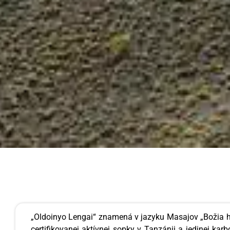
„Oldoinyo Lengai“ znamená v jazyku Masajov „Božia h
certifikovanej aktívnej sopky v Tanzánii a jedinej ka