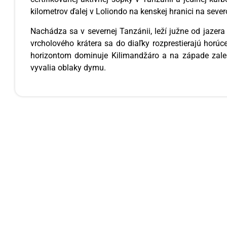
kilometrov ďalej v Loliondo na kenskej hranici na seve
Nachádza sa v severnej Tanzánii, leží južne od jazera
vrcholového krátera sa do diaľky rozprestierajú horúc
horizontom dominuje Kilimandžáro a na západe zales
vyvalia oblaky dymu.