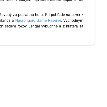
važovaný za posvätnú horu. Pri pohľade na sever z
ghlands a
Ngorongoro Game Reserve
. Východným
ých sedem rokov Lengai vybuchne a z krátera sa