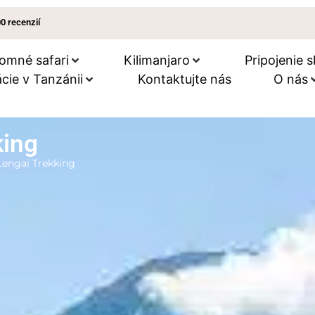
00 recenzií
omné ​​safari
Kilimanjaro
Pripojenie s
cie v Tanzánii
Kontaktujte nás
O nás
king
Lengai Trekking