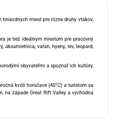
h hniezdnych miest pre rôzne druhy vtákov,
ora je tiež ideálnym miestom pre pracovný
, aksamietnica, varan, hyeny, lev, leopard,
rodými obyvateľmi a spoznať ich kultúry,
áročná kvôli horúčave (40°C) a turistom sa
n, na západe Great Rift Valley a východná