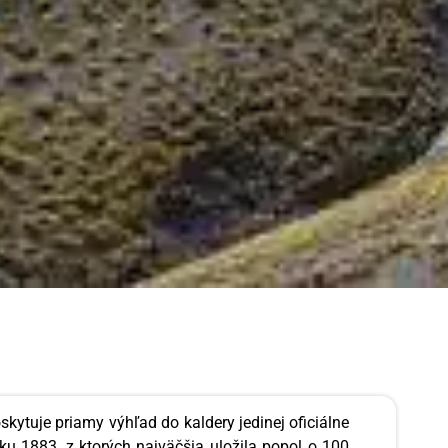
ytuje priamy výhľad do kaldery jedinej oficiálne
oku 1883, z ktorých najväčšia uložila popol o 100