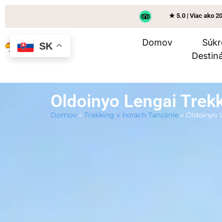
★ 5.0 | Viac ako 2
Domov
Súkr
SK
Destiná
Oldoinyo Lengai Trek
Domov
»
Trekking v horách Tanzánie
»
Oldoinyo 