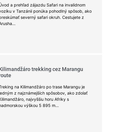
Úvod a prehľad zájazdu Safari na invalidnom
vozíku v Tanzánii ponúka pohodlný spôsob, ako
preskúmať severný safari okruh. Cestujete z
Arusha…
Kilimandžáro trekking cez Marangu
route
Treking na Kilimandžáro po trase Marangu je
jedným z najznámejších spôsobov, ako zdolať
Kilimandžáro, najvyššiu horu Afriky s
nadmorskou výškou 5 895 m…