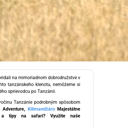
pridali na mimoriadnom dobrodružstve v
tohto tanzánskeho klenotu, nemôžeme si
ného sprievodcu po Tanzánii.
divočinu Tanzánie podrobným spôsobom
 Adventure,
Kilimandžáro
Majestátne
 a tipy na safari? Využite naše