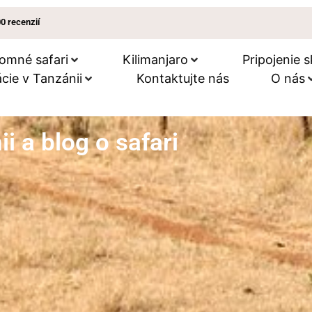
00 recenzií
omné ​​safari
Kilimanjaro
Pripojenie s
cie v Tanzánii
Kontaktujte nás
O nás
i a blog o safari