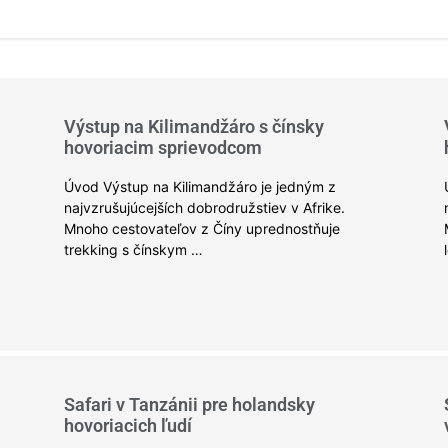
Výstup na Kilimandžáro s čínsky
hovoriacim sprievodcom
Úvod Výstup na Kilimandžáro je jedným z
najvzrušujúcejších dobrodružstiev v Afrike.
Mnoho cestovateľov z Číny uprednostňuje
trekking s čínskym …
Safari v Tanzánii pre holandsky
hovoriacich ľudí