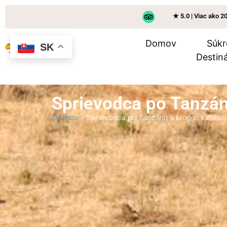
★ 5.0 | Viac ako 2
Domov
Súkr
SK
Destiná
Sprievodca po Tanzáni
Domov
»
Sprievodca po Tanzánii a blog o safari