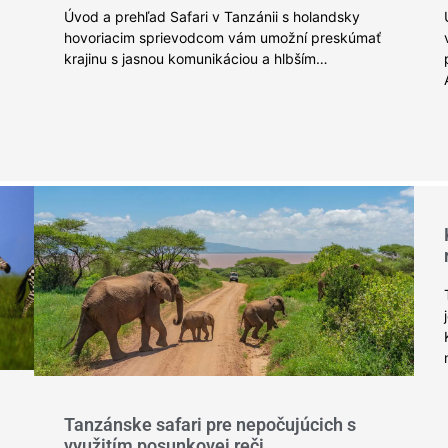
Úvod a prehľad Safari v Tanzánii s holandsky
hovoriacim sprievodcom vám umožní preskúmať
krajinu s jasnou komunikáciou a hlbším…
Tanzánske safari pre nepočujúcich s
využitím posunkovej reči