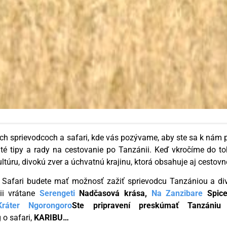
ch sprievodcoch a safari, kde vás pozývame, aby ste sa k nám 
ité tipy a rady na cestovanie po Tanzánii. Keď vkročíme do 
ultúru, divokú zver a úchvatnú krajinu, ktorá obsahuje aj cestov
i Safari budete mať možnosť zažiť sprievodcu Tanzániou a 
ii vrátane
Serengeti
Nadčasová krása,
Na Zanzibare
Spice
Kráter Ngorongoro
Ste pripravení preskúmať Tanzániu
 o safari,
KARIBU…