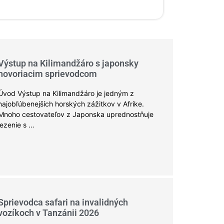
Výstup na Kilimandžáro s japonsky
hovoriacim sprievodcom
Úvod Výstup na Kilimandžáro je jedným z
najobľúbenejších horských zážitkov v Afrike.
Mnoho cestovateľov z Japonska uprednostňuje
lezenie s …
Sprievodca safari na invalidných
vozíkoch v Tanzánii 2026