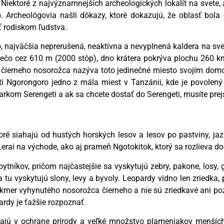
. Niektoré z najvýznamnejších archeologických lokalít na svete, 
. Archeológovia našli dôkazy, ktoré dokazujú, že oblasť bol
yť rodiskom ľudstva.
 najväčšia neprerušená, neaktívna a nevyplnená kaldera na svet
niečo cez 610 m (2000 stôp), dno krátera pokrýva plochu 260 k
o čierneho nosorožca nazýva toto jedinečné miesto svojím dom
 Ngorongoro jedno z mála miest v Tanzánii, kde je povolený p
kom Serengeti a ak sa chcete dostať do Serengeti, musíte prej
toré siahajú od hustých horských lesov a lesov po pastviny, ja
Lerai na východe, ako aj prameň Ngotokitok, ktorý sa rozlieva d
tníkov, pričom najčastejšie sa vyskytujú zebry, pakone, losy,
tu vyskytujú slony, levy a byvoly. Leopardy vidno len zriedka,
takmer vyhynutého nosorožca čierneho a nie sú zriedkavé ani po
pardy je ťažšie rozpoznať.
avajú v ochrane prírody a veľké množstvo plameniakov menších