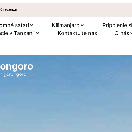
00 recenzií
omné ​​safari
Kilimanjaro
Pripojenie s
cie v Tanzánii
Kontaktujte nás
O nás
rongoro
ť Ngorongoro