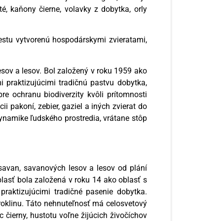
té, kaňony čierne, volavky z dobytka, orly
estu vytvorenú hospodárskymi zvieratami,
sov a lesov. Bol založený v roku 1959 ako
i praktizujúcimi tradičnú pastvu dobytka,
e ochranu biodiverzity kvôli prítomnosti
i pakoní, zebier, gaziel a iných zvierat do
dynamike ľudského prostredia, vrátane stôp
savan, savanových lesov a lesov od plání
lasť bola založená v roku 14 ako oblasť s
raktizujúcimi tradičné pasenie dobytka.
roklinu. Táto nehnuteľnosť má celosvetový
čierny, hustotu voľne žijúcich živočíchov