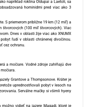
ako napríklad roklina Oldupai a Laetoli, sa
a obsadzovaná hominidmi pred viac ako 3
e. S priemerom približne 19 km (12 míľ) a
m štvorcových (100 míľ štvorcových). Viac
ovom. Dnes v oblasti žije viac ako XNUMX
obyt ľudí v oblasti chránenej divočinou.
sť cez ochranu.
zerá a močiare. Vodné zdroje zahŕňajú dve
o močiara.
 gazely Grantove a Thompsonove. Kráter je
 pretože uprednostňovali pobyt v lesoch na
zorovania. Serválne mačky si všimli hyeny
 možno vidieť na jazere Magadi, ktoré je