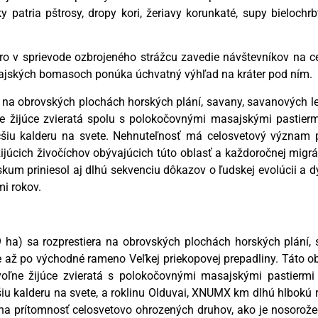
 patria pštrosy, dropy kori, žeriavy korunkaté, supy bielochrb
ro v sprievode ozbrojeného strážcu zavedie návštevníkov na c
jských bomasoch ponúka úchvatný výhľad na kráter pod ním.
 na obrovských plochách horských plání, savany, savanových le
ne žijúce zvieratá spolu s polokočovnými masajskými pastierm
čšiu kalderu na svete. Nehnuteľnosť má celosvetový význam pr
júcich živočíchov obývajúcich túto oblasť a každoročnej migráci
skum priniesol aj dlhú sekvenciu dôkazov o ľudskej evolúcii a 
i rokov.
ha) sa rozprestiera na obrovských plochách horských plání, 
až po východné rameno Veľkej priekopovej prepadliny. Táto ob
ľne žijúce zvieratá s polokočovnými masajskými pastiermi p
iu kalderu na svete, a roklinu Olduvai, XNUMX km dlhú hlbokú 
a prítomnosť celosvetovo ohrozených druhov, ako je nosorožec 