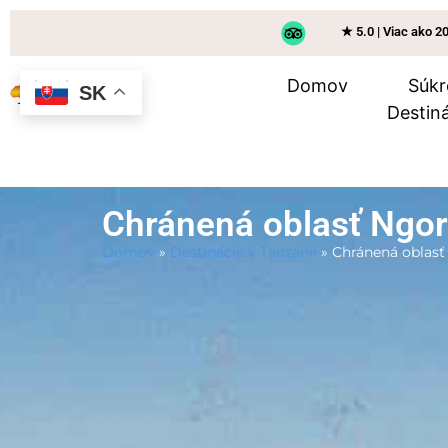
★ 5.0 | Viac ako 2
Domov
Súkr
SK
Destiná
Chránená oblasť Ngo
Domov
»
Destinácie v Tanzánii
»
Chránená oblas