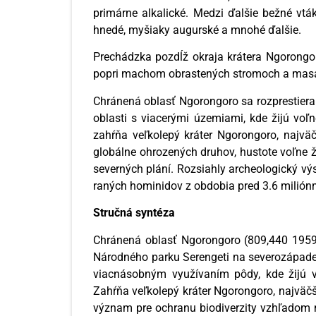
primárne alkalické. Medzi ďalšie bežné vtáky
hnedé, myšiaky augurské a mnohé ďalšie.
Prechádzka pozdĺž okraja krátera Ngorongo
popri machom obrastených stromoch a masa
Chránená oblasť Ngorongoro sa rozprestiera
oblasti s viacerými územiami, kde žijú voľ
zahŕňa veľkolepý kráter Ngorongoro, najvä
globálne ohrozených druhov, hustote voľne ži
severných plání. Rozsiahly archeologický vý
raných hominidov z obdobia pred 3.6 miliónm
Stručná syntéza
Chránená oblasť Ngorongoro (809,440 1959 
Národného parku Serengeti na severozápade 
viacnásobným využívaním pôdy, kde žijú vo
Zahŕňa veľkolepý kráter Ngorongoro, najväčš
význam pre ochranu biodiverzity vzhľadom n