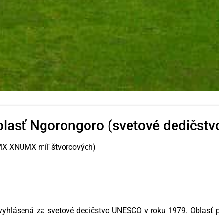
blasť Ngorongoro (svetové dedičst
MX XNUMX míľ štvorcových)
 vyhlásená za svetové dedičstvo UNESCO v roku 1979. Oblasť p