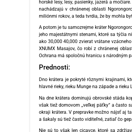
horské lesy, lesy, pasienky, jazerá a močiare
nachádzajú v chránenej oblasti Ngorongoro
miliónmi rokov, a teda tvrdia, že by mohla b
A potom je tu samozrejme kráter Ngorongoro,
jeho majestátnymi stenami, ktoré sa týčia 
ako 30,000 40,000 zvierat vrátane vzácneh
XNUMX Masajov, čo robí z chránenej oblasti
Ochrana má spoločnú hranicu s národným par
Prednosti:
Dno krátera je pokryté rôznymi krajinami, k
hlavné rieky, rieku Munge na západe a rieku 
Na dne krátera dominujú obrovské stáda kopy
však tiež domovom „veľkej päťky“ a často sa 
okraji krátera. V prepravke možno nájsť aj 
a šakaly sú tiež často viditeľné, zatiaľ čo ge
Nie sú to však len cicavce, ktoré sa zdrži