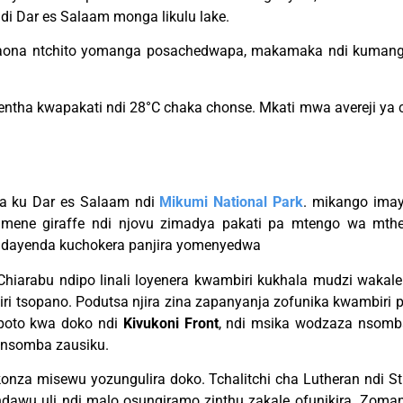
di Dar es Salaam monga likulu lake.
waona ntchito yomanga posachedwapa, makamaka ndi kumangi
ha kwapakati ndi 28°C chaka chonse. Mkati mwa avereji ya c
a ku Dar es Salaam ndi
Mikumi National Park
. mikango im
 pamene giraffe ndi njovu zimadya pakati pa mtengo wa mth
ayenda kuchokera panjira yomenyedwa
Chiarabu ndipo linali loyenera kwambiri kukhala mudzi waka
 tsopano. Podutsa njira zina zapanyanja zofunika kwambiri pa
mpoto kwa doko ndi
Kivukoni Front
, ndi msika wodzaza nsom
 nsomba zausiku.
za misewu yozungulira doko. Tchalitchi cha Lutheran ndi St
dawu uli ndi malo osungiramo zinthu zakale ofunikira. Zom