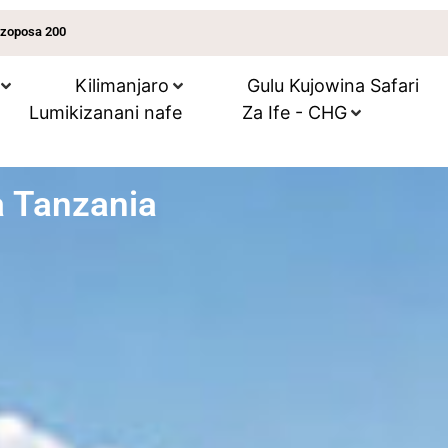
 zoposa 200
Kilimanjaro
Gulu Kujowina Safari
Lumikizanani nafe
Za Ife - CHG
a Tanzania