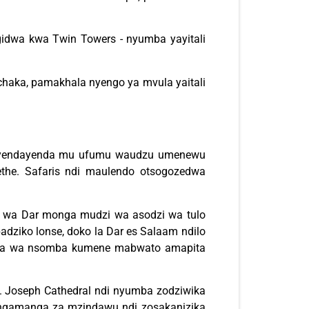
dwa kwa Twin Towers - nyumba yayitali
haka, pamakhala nyengo ya mvula yaitali
ayendayenda mu ufumu waudzu umenewu
ethe. Safaris ndi maulendo otsogozedwa
le wa Dar monga mudzi wa asodzi wa tulo
dziko lonse, doko la Dar es Salaam ndilo
ba wa nsomba kumene mabwato amapita
. Joseph Cathedral ndi nyumba zodziwika
angamanga za mzindawu ndi zosakanizika