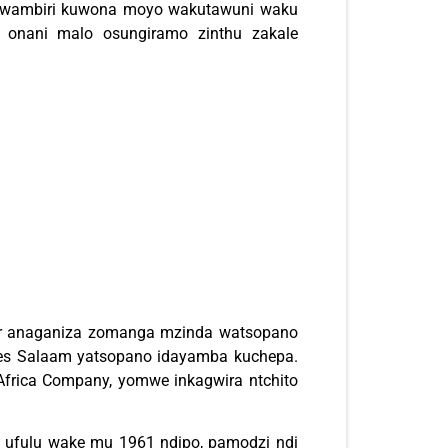
 kwambiri kuwona moyo wakutawuni waku
 onani malo osungiramo zinthu zakale
ar anaganiza zomanga mzinda watsopano
r es Salaam yatsopano idayamba kuchepa.
frica Company, yomwe inkagwira ntchito
re ufulu wake mu 1961 ndipo, pamodzi ndi