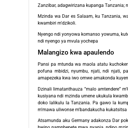
Zanzibar, adagwirizana kupanga Tanzania; n
Mzinda wa Dar es Salaam, ku Tanzania, 
kwambiri m'dzikoli.
Nyengo ndi yonyowa komanso yowuma, kutent
ndi nyengo ya mvula yochepa
Malangizo kwa apaulendo
Pansi pa mtunda wa maola atatu kuchoker
pofuna mbidzi, nyumbu, njati, ndi njati,
amapezeka kwa iwo omwe amakonda kuyend
Dzinali limatanthauza “malo amtendere” m’
kusiyana ndi mzinda umene ukukula kwambiri
doko lalikulu la Tanzania. Pa gawo la ku
m'mawa uliwonse m'bandakucha kukatsitsa
Atsamunda aku Germany adakonza Dar pokon
bwino pamphepete mwa nyanja, ndipo mzin