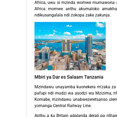
Africa, uwu si mzinda womwe mumawona a
Africa momwe anthu akumaloko amakhalir
ndikusangalala ndi zokopa zake zakunja.
Mbiri ya Dar es Salaam Tanzania
Mzindawu unayamba kuonekera m'zaka za
pafupi ndi mudzi wa asodzi wa Mzizima, n’
Komabe, mzindawu unabwezeretsanso uleme
yomanga Central Railway Line.
Anthu a ku Britain adalanda derali pa nth