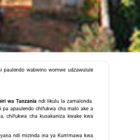
gani paulendo wabwino womwe udzawulule
iri wa Tanzania
ndi likulu la zamalonda.
ti pa apaulendo chifukwa cha malo ake a
na, chifukwa cha kusakaniza kwake kwa
siyana ndi mizinda ina ya Kum'mawa kwa