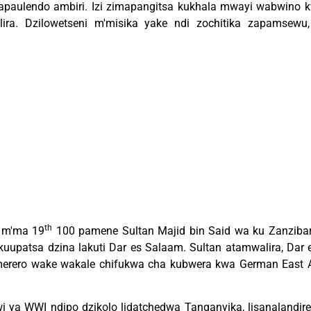
paulendo ambiri. Izi zimapangitsa kukhala mwayi wabwino
a. Dzilowetseni m'misika yake ndi zochitika zapamsewu,
th
 m'ma 19
100 pamene Sultan Majid bin Said wa ku Zanzib
kuupatsa dzina lakuti Dar es Salaam. Sultan atamwalira, Da
rero wake wakale chifukwa cha kubwera kwa German East A
awi ya WWI ndipo dzikolo lidatchedwa Tanganyika, lisanalandi