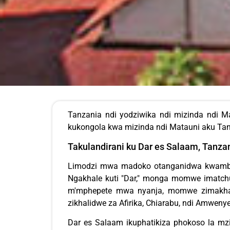
Tanzania ndi yodziwika ndi mizinda ndi 
kukongola kwa mizinda ndi Matauni aku Tan
Takulandirani ku Dar es Salaam, Tanza
Limodzi mwa madoko otanganidwa kwambiri
Ngakhale kuti "Dar," monga momwe imatchu
m'mphepete mwa nyanja, momwe zimakhali
zikhalidwe za Afirika, Chiarabu, ndi Amwenye
Dar es Salaam ikuphatikiza phokoso la m