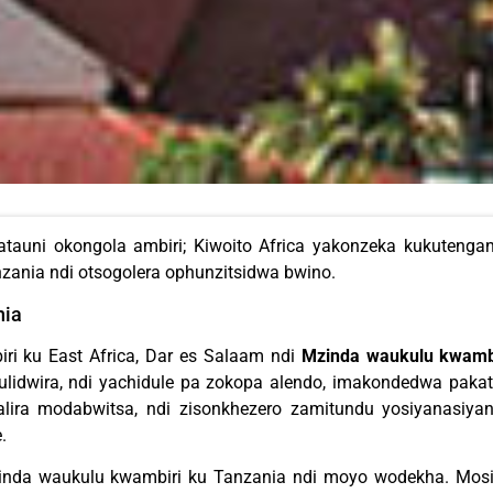
Matauni okongola ambiri; Kiwoito Africa yakonzeka kukuten
zania ndi otsogolera ophunzitsidwa bwino.
nia
 ku East Africa, Dar es Salaam ndi
Mzinda waukulu kwamb
lidwira, ndi yachidule pa zokopa alendo, imakondedwa paka
ra modabwitsa, ndi zisonkhezero zamitundu yosiyanasiya
.
zinda waukulu kwambiri ku Tanzania ndi moyo wodekha. Mo