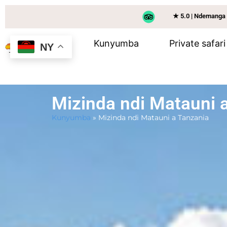
★ 5.0 | Ndemanga
Kunyumba
Private safari
NY
Mizinda ndi Matauni 
Kunyumba
»
Mizinda ndi Matauni a Tanzania